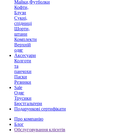
Майки,Футболки
Кофти,
Блузи
Сукні,
спідниці
Шорти,
штани
Комплекти
Верхній
одяг
Аксесуари
Колготи
та
панчохи
Паски
Резинки
Sale
Одяг
Трусики
Бюстгальтери
Подарункові сертифікати
Про компанію
Блог
Обслуговування клієнтів