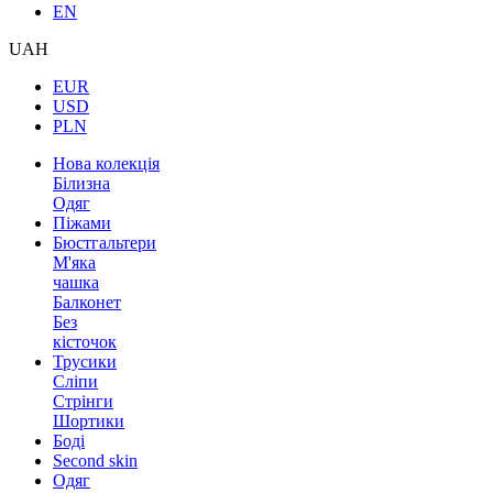
EN
UAH
EUR
USD
PLN
Нова колекція
Білизна
Одяг
Піжами
Бюстгальтери
М'яка
чашка
Балконет
Без
кісточок
Трусики
Сліпи
Стрінги
Шортики
Боді
Second skin
Одяг