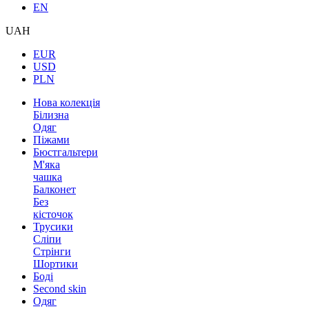
EN
UAH
EUR
USD
PLN
Нова колекція
Білизна
Одяг
Піжами
Бюстгальтери
М'яка
чашка
Балконет
Без
кісточок
Трусики
Сліпи
Стрінги
Шортики
Боді
Second skin
Одяг