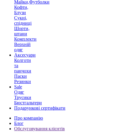
Майки,Футболки
Кофти,
Блузи
Сукні,
спідниці
Шорти,
штани
Комплекти
Верхній
одяг
Аксесуари
Колготи
та
панчохи
Паски
Резинки
Sale
Одяг
Трусики
Бюстгальтери
Подарункові сертифікати
Про компанію
Блог
Обслуговування клієнтів