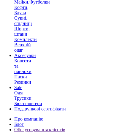
Майки,Футболки
Кофти,
Блузи
Сукні,
спідниці
Шорти,
штани
Комплекти
Верхній
одяг
Аксесуари
Колготи
та
панчохи
Паски
Резинки
Sale
Одяг
Трусики
Бюстгальтери
Подарункові сертифікати
Про компанію
Блог
Обслуговування клієнтів