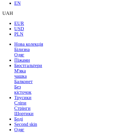
EN
UAH
EUR
USD
PLN
Нова колекція
Білизна
Одяг
Піжами
Бюстгальтери
М'яка
чашка
Балконет
Без
кісточок
Трусики
Сліпи
Стрінги
Шортики
Боді
Second skin
Одяг