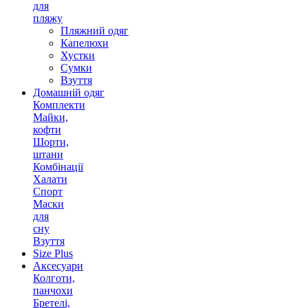
для
пляжу
Пляжний одяг
Капелюхи
Хустки
Сумки
Взуття
Домашній одяг
Комплекти
Майки,
кофти
Шорти,
штани
Комбінації
Халати
Спорт
Маски
для
сну
Взуття
Size Plus
Аксесуари
Колготи,
панчохи
Бретелі,