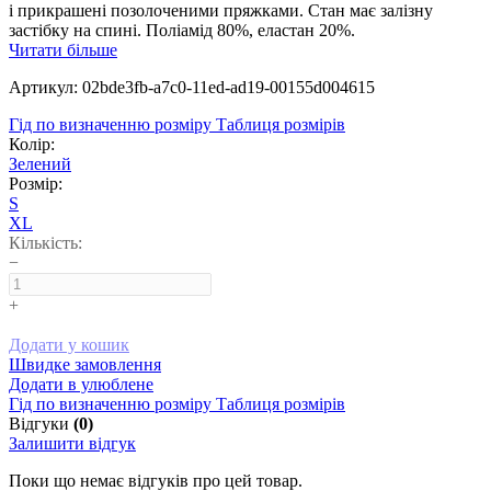
і прикрашені позолоченими пряжками. Cтан має залізну
застібку на спині. Поліамід 80%, еластан 20%.
Читати більше
Артикул: 02bde3fb-a7c0-11ed-ad19-00155d004615
Гід по визначенню розміру
Таблиця розмірів
Колір:
Зелений
Розмір:
S
XL
Кількість:
−
+
Додати у кошик
Швидке замовлення
Додати в улюблене
Гід по визначенню розміру
Таблиця розмірів
Відгуки
(0)
Залишити відгук
Поки що немає відгуків про цей товар.