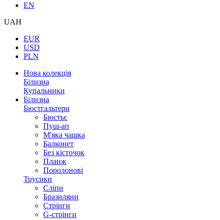
EN
UAH
EUR
USD
PLN
Нова колекція
Білизна
Купальники
Білизна
Бюстгальтери
Бюстьє
Пуш-ап
М'яка чашка
Балконет
Без кісточок
Планж
Поролонові
Трусики
Сліпи
Бразиляни
Стрінги
G-стрінги