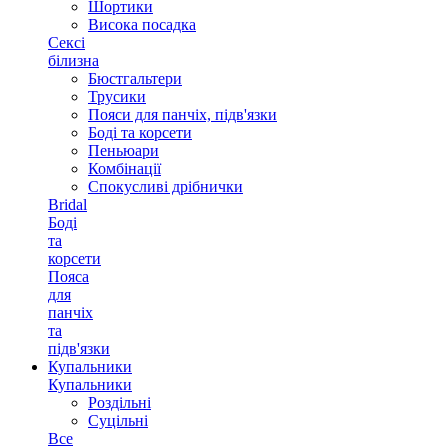
Шортики
Висока посадка
Сексі
білизна
Бюстгальтери
Трусики
Пояси для панчіх, підв'язки
Боді та корсети
Пеньюари
Комбінації
Спокусливі дрібнички
Bridal
Боді
та
корсети
Пояса
для
панчіх
та
підв'язки
Купальники
Купальники
Роздільні
Суцільні
Все