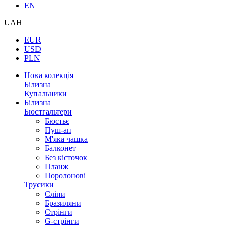
EN
UAH
EUR
USD
PLN
Нова колекція
Білизна
Купальники
Білизна
Бюстгальтери
Бюстьє
Пуш-ап
М'яка чашка
Балконет
Без кісточок
Планж
Поролонові
Трусики
Сліпи
Бразиляни
Стрінги
G-стрінги