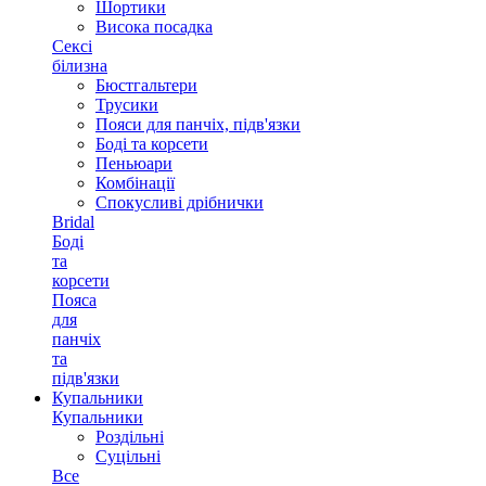
Шортики
Висока посадка
Сексі
білизна
Бюстгальтери
Трусики
Пояси для панчіх, підв'язки
Боді та корсети
Пеньюари
Комбінації
Спокусливі дрібнички
Bridal
Боді
та
корсети
Пояса
для
панчіх
та
підв'язки
Купальники
Купальники
Роздільні
Суцільні
Все