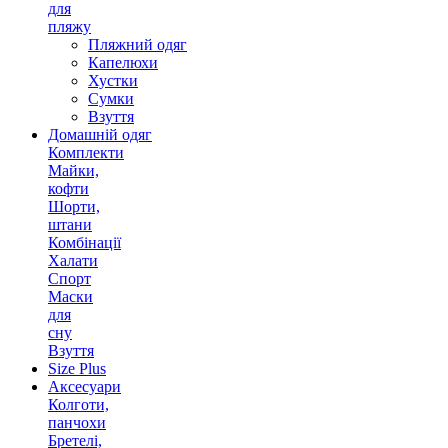
для
пляжу
Пляжний одяг
Капелюхи
Хустки
Сумки
Взуття
Домашній одяг
Комплекти
Майки,
кофти
Шорти,
штани
Комбінації
Халати
Спорт
Маски
для
сну
Взуття
Size Plus
Аксесуари
Колготи,
панчохи
Бретелі,