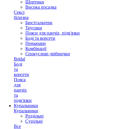
Шортики
Висока посадка
Сексі
білизна
Бюстгальтери
Трусики
Пояси для панчіх, підв'язки
Боді та корсети
Пеньюари
Комбінації
Спокусливі дрібнички
Bridal
Боді
та
корсети
Пояса
для
панчіх
та
підв'язки
Купальники
Купальники
Роздільні
Суцільні
Все