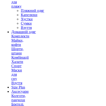
для
пляжу
Пляжний одяг
Капелюхи
Хустки
Сумки
Взуття
Домашній одяг
Комплекти
Майки,
кофти
Шорти,
штани
Комбінації
Халати
Спорт
Маски
для
сну
Взуття
Size Plus
Аксесуари
Колготи,
панчохи
Бретелі,