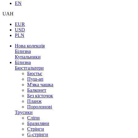
EN
UAH
EUR
USD
PLN
Нова колекція
Білизна
Купальники
Білизна
Бюстгальтери
Бюстьє
Пуш-ап
М'яка чашка
Балконет
Без кісточок
Планж
Поролонові
Трусики
Сліпи
Бразиляни
Стрінги
G-стрінги