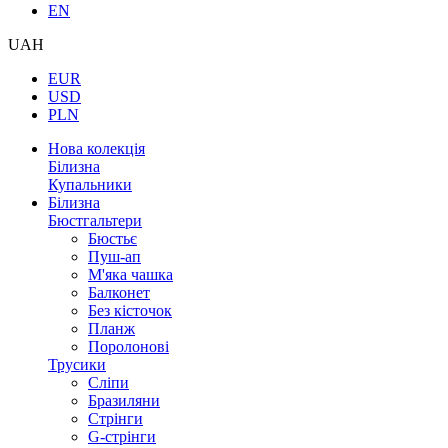
EN
UAH
EUR
USD
PLN
Нова колекція
Білизна
Купальники
Білизна
Бюстгальтери
Бюстьє
Пуш-ап
М'яка чашка
Балконет
Без кісточок
Планж
Поролонові
Трусики
Сліпи
Бразиляни
Стрінги
G-стрінги