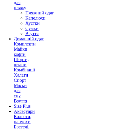
для
пляжу
Пляжний одяг
Капелюхи
Хустки
Сумки
Взуття
Домашній одяг
Комплекти
Майки,
кофти
Шорти,
штани
Комбінації
Халати
Спорт
Маски
для
сну
Взуття
Size Plus
Аксесуари
Колготи,
панчохи
Бретелі,