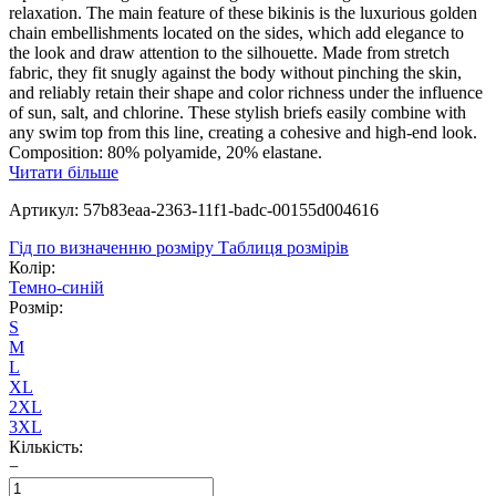
relaxation. The main feature of these bikinis is the luxurious golden
chain embellishments located on the sides, which add elegance to
the look and draw attention to the silhouette. Made from stretch
fabric, they fit snugly against the body without pinching the skin,
and reliably retain their shape and color richness under the influence
of sun, salt, and chlorine. These stylish briefs easily combine with
any swim top from this line, creating a cohesive and high-end look.
Composition: 80% polyamide, 20% elastane.
Читати більше
Артикул: 57b83eaa-2363-11f1-badc-00155d004616
Гід по визначенню розміру
Таблиця розмірів
Колір:
Темно-синій
Розмір:
S
M
L
XL
2XL
3XL
Кількість:
−