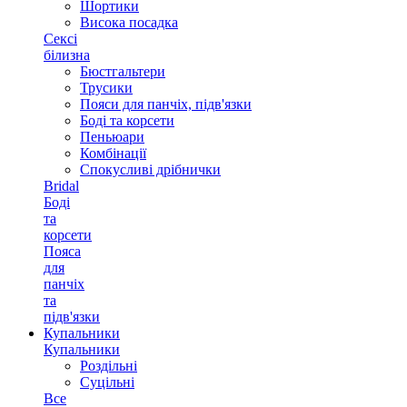
Шортики
Висока посадка
Сексі
білизна
Бюстгальтери
Трусики
Пояси для панчіх, підв'язки
Боді та корсети
Пеньюари
Комбінації
Спокусливі дрібнички
Bridal
Боді
та
корсети
Пояса
для
панчіх
та
підв'язки
Купальники
Купальники
Роздільні
Суцільні
Все