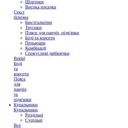
Шортики
Висока посадка
Сексі
білизна
Бюстгальтери
Трусики
Пояси для панчіх, підв'язки
Боді та корсети
Пеньюари
Комбінації
Спокусливі дрібнички
Bridal
Боді
та
корсети
Пояса
для
панчіх
та
підв'язки
Купальники
Купальники
Роздільні
Суцільні
Все