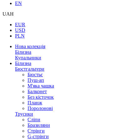
EN
UAH
EUR
USD
PLN
Нова колекція
Білизна
Купальники
Білизна
Бюстгальтери
Бюстьє
Пуш-ап
М'яка чашка
Балконет
Без кісточок
Планж
Поролонові
Трусики
Сліпи
Бразиляни
Стрінги
G-стрінги