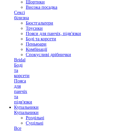
Шортики
Висока посадка
Сексі
білизна
Бюстгальтери
Трусики
Пояси для панчіх, підв'язки
Боді та корсети
Пеньюари
Комбінації
Спокусливі дрібнички
Bridal
Боді
та
корсети
Пояса
для
панчіх
та
підв'язки
Купальники
Купальники
Роздільні
Суцільні
Все