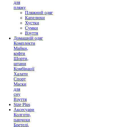
для
пляжу
Пляжний одяг
Капелюхи
Хустки
Сумки
Взуття
Домашній одяг
Комплекти
Майки,
кофти
Шорти,
штани
Комбінації
Халати
Спорт
Маски
для
сну
Взуття
Size Plus
Аксесуари
Колготи,
панчохи
Бретелі,