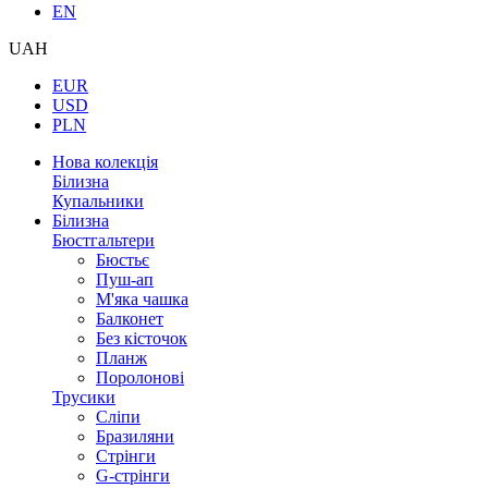
EN
UAH
EUR
USD
PLN
Нова колекція
Білизна
Купальники
Білизна
Бюстгальтери
Бюстьє
Пуш-ап
М'яка чашка
Балконет
Без кісточок
Планж
Поролонові
Трусики
Сліпи
Бразиляни
Стрінги
G-стрінги