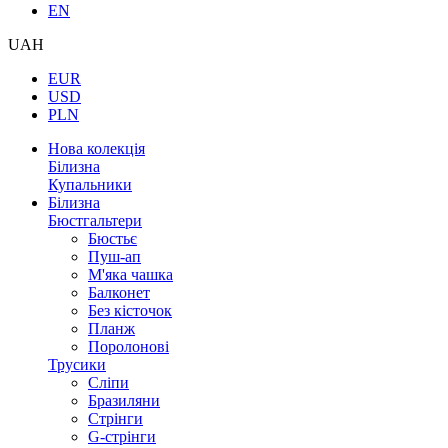
EN
UAH
EUR
USD
PLN
Нова колекція
Білизна
Купальники
Білизна
Бюстгальтери
Бюстьє
Пуш-ап
М'яка чашка
Балконет
Без кісточок
Планж
Поролонові
Трусики
Сліпи
Бразиляни
Стрінги
G-стрінги