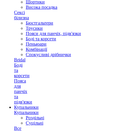
Шортики
Висока посадка
Сексі
білизна
Бюстгальтери
Трусики
Пояси для панчіх, підв'язки
Боді та корсети
Пеньюари
Комбінації
Спокусливі дрібнички
Bridal
Боді
та
корсети
Пояса
для
панчіх
та
підв'язки
Купальники
Купальники
Роздільні
Суцільні
Все