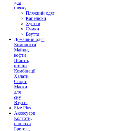
для
пляжу
Пляжний одяг
Капелюхи
Хустки
Сумки
Взуття
Домашній одяг
Комплекти
Майки,
кофти
Шорти,
штани
Комбінації
Халати
Спорт
Маски
для
сну
Взуття
Size Plus
Аксесуари
Колготи,
панчохи
Бретелі,