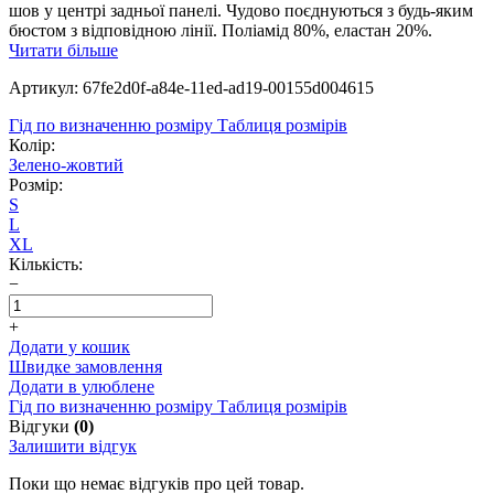
шов у центрі задньої панелі. Чудово поєднуються з будь-яким
бюстом з відповідною лінії. Поліамід 80%, еластан 20%.
Читати більше
Артикул: 67fe2d0f-a84e-11ed-ad19-00155d004615
Гід по визначенню розміру
Таблиця розмірів
Колір:
Зелено-жовтий
Розмір:
S
L
XL
Кількість:
−
+
Додати у кошик
Швидке замовлення
Додати в улюблене
Гід по визначенню розміру
Таблиця розмірів
Відгуки
(0)
Залишити відгук
Поки що немає відгуків про цей товар.