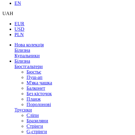
EN
UAH
EUR
USD
PLN
Нова колекція
Білизна
Купальники
Білизна
Бюстгальтери
Бюстьє
Пуш-ап
М'яка чашка
Балконет
Без кісточок
Планж
Поролонові
Трусики
Сліпи
Бразиляни
Стрінги
G-стрінги