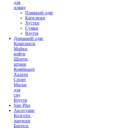
для
пляжу
Пляжний одяг
Капелюхи
Хустки
Сумки
Взуття
Домашній одяг
Комплекти
Майки,
кофти
Шорти,
штани
Комбінації
Халати
Спорт
Маски
для
сну
Взуття
Size Plus
Аксесуари
Колготи,
панчохи
Бретелі,