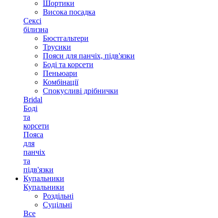
Шортики
Висока посадка
Сексі
білизна
Бюстгальтери
Трусики
Пояси для панчіх, підв'язки
Боді та корсети
Пеньюари
Комбінації
Спокусливі дрібнички
Bridal
Боді
та
корсети
Пояса
для
панчіх
та
підв'язки
Купальники
Купальники
Роздільні
Суцільні
Все