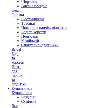
Шортики
Висока посадка
Сексі
білизна
Бюстгальтери
Трусики
Пояси для панчіх, підв'язки
Боді та корсети
Пеньюари
Комбінації
Спокусливі дрібнички
Bridal
Боді
та
корсети
Пояса
для
панчіх
та
підв'язки
Купальники
Купальники
Роздільні
Суцільні
Все