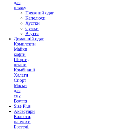
для
пляжу
Пляжний одяг
Капелюхи
Хустки
Сумки
Взуття
Домашній одяг
Комплекти
Майки,
кофти
Шорти,
штани
Комбінації
Халати
Спорт
Маски
для
сну
Взуття
Size Plus
Аксесуари
Колготи,
панчохи
Бретелі,