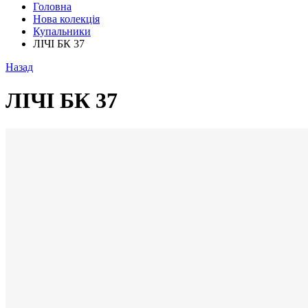
Головна
Нова колекція
Купальники
ЛІЧІ БК 37
Назад
ЛІЧІ БК 37