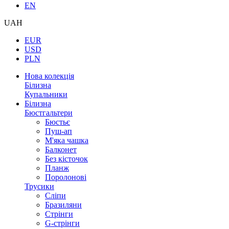
EN
UAH
EUR
USD
PLN
Нова колекція
Білизна
Купальники
Білизна
Бюстгальтери
Бюстьє
Пуш-ап
М'яка чашка
Балконет
Без кісточок
Планж
Поролонові
Трусики
Сліпи
Бразиляни
Стрінги
G-стрінги