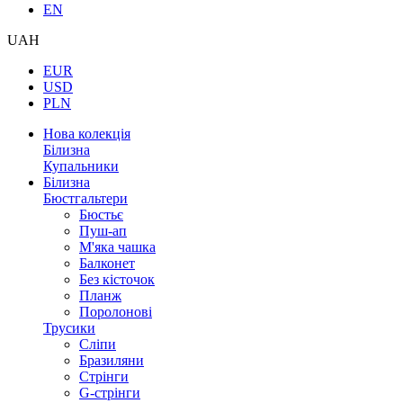
EN
UAH
EUR
USD
PLN
Нова колекція
Білизна
Купальники
Білизна
Бюстгальтери
Бюстьє
Пуш-ап
М'яка чашка
Балконет
Без кісточок
Планж
Поролонові
Трусики
Сліпи
Бразиляни
Стрінги
G-стрінги