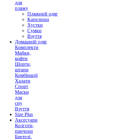
для
пляжу
Пляжний одяг
Капелюхи
Хустки
Сумки
Взуття
Домашній одяг
Комплекти
Майки,
кофти
Шорти,
штани
Комбінації
Халати
Спорт
Маски
для
сну
Взуття
Size Plus
Аксесуари
Колготи,
панчохи
Бретелі,