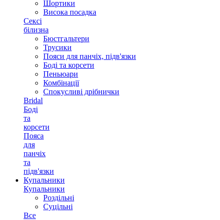
Шортики
Висока посадка
Сексі
білизна
Бюстгальтери
Трусики
Пояси для панчіх, підв'язки
Боді та корсети
Пеньюари
Комбінації
Спокусливі дрібнички
Bridal
Боді
та
корсети
Пояса
для
панчіх
та
підв'язки
Купальники
Купальники
Роздільні
Суцільні
Все