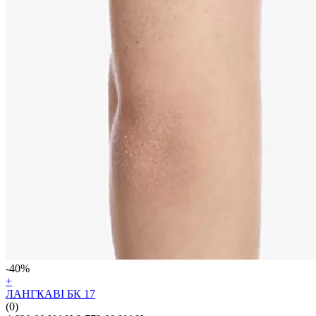
-40%
+
ЛАНГКАВІ БК 17
(0)