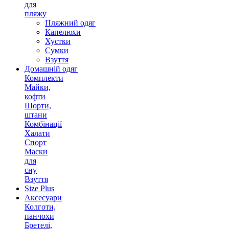
для
пляжу
Пляжний одяг
Капелюхи
Хустки
Сумки
Взуття
Домашній одяг
Комплекти
Майки,
кофти
Шорти,
штани
Комбінації
Халати
Спорт
Маски
для
сну
Взуття
Size Plus
Аксесуари
Колготи,
панчохи
Бретелі,