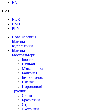
EN
UAH
EUR
USD
PLN
Нова колекція
Білизна
Купальники
Білизна
Бюстгальтери
Бюстьє
Пуш-ап
М'яка чашка
Балконет
Без кісточок
Планж
Поролонові
Трусики
Сліпи
Бразиляни
Стрінги
G-стрінги