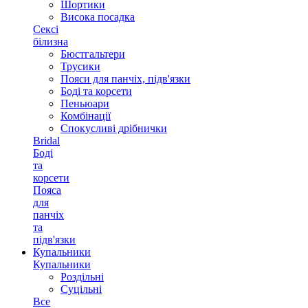
Шортики
Висока посадка
Сексі
білизна
Бюстгальтери
Трусики
Пояси для панчіх, підв'язки
Боді та корсети
Пеньюари
Комбінації
Спокусливі дрібнички
Bridal
Боді
та
корсети
Пояса
для
панчіх
та
підв'язки
Купальники
Купальники
Роздільні
Суцільні
Все