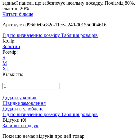
задньої панелі, що забезпечує ідеальну посадку. Поліамід 80%,
еластан 20%.
Читати більше
Артикул: ed96d9e0-e82e-11ee-a249-00155d004616
Гід по визначенню розміру
Таблиця розмірів
Колір:
Золотий
Розмір:
S
M
XL
Кількість:
−
+
Додати у кошик
Швидке замовлення
Додати в улюблене
Гід по визначенню розміру
Таблиця розмірів
Відгуки
(0)
Залишити відгук
Поки що немає відгуків про цей товар.