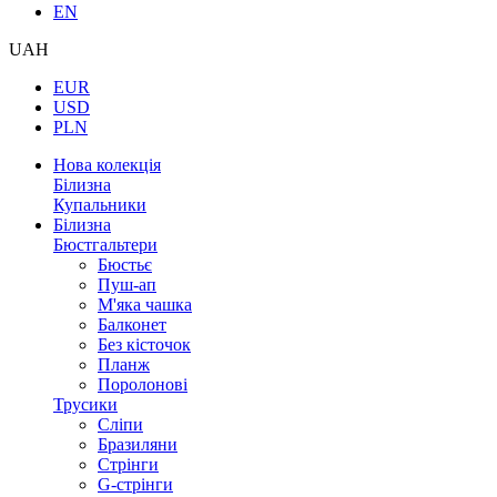
EN
UAH
EUR
USD
PLN
Нова колекція
Білизна
Купальники
Білизна
Бюстгальтери
Бюстьє
Пуш-ап
М'яка чашка
Балконет
Без кісточок
Планж
Поролонові
Трусики
Сліпи
Бразиляни
Стрінги
G-стрінги