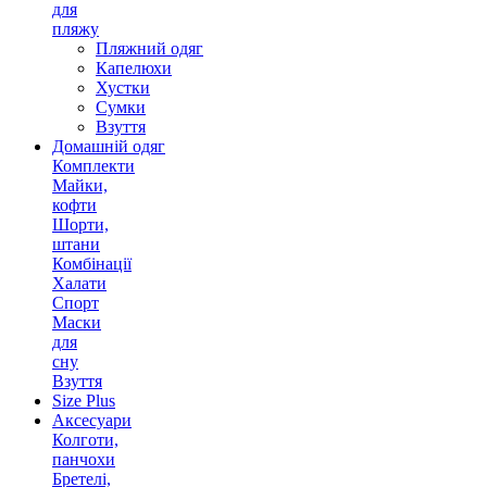
для
пляжу
Пляжний одяг
Капелюхи
Хустки
Сумки
Взуття
Домашній одяг
Комплекти
Майки,
кофти
Шорти,
штани
Комбінації
Халати
Спорт
Маски
для
сну
Взуття
Size Plus
Аксесуари
Колготи,
панчохи
Бретелі,