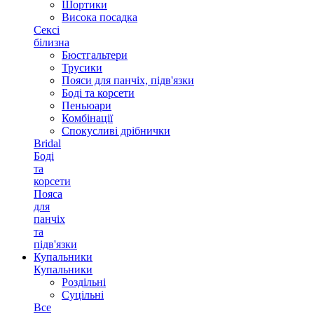
Шортики
Висока посадка
Сексі
білизна
Бюстгальтери
Трусики
Пояси для панчіх, підв'язки
Боді та корсети
Пеньюари
Комбінації
Спокусливі дрібнички
Bridal
Боді
та
корсети
Пояса
для
панчіх
та
підв'язки
Купальники
Купальники
Роздільні
Суцільні
Все