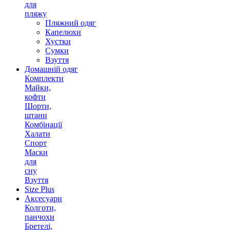
для
пляжу
Пляжний одяг
Капелюхи
Хустки
Сумки
Взуття
Домашній одяг
Комплекти
Майки,
кофти
Шорти,
штани
Комбінації
Халати
Спорт
Маски
для
сну
Взуття
Size Plus
Аксесуари
Колготи,
панчохи
Бретелі,