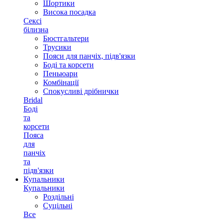
Шортики
Висока посадка
Сексі
білизна
Бюстгальтери
Трусики
Пояси для панчіх, підв'язки
Боді та корсети
Пеньюари
Комбінації
Спокусливі дрібнички
Bridal
Боді
та
корсети
Пояса
для
панчіх
та
підв'язки
Купальники
Купальники
Роздільні
Суцільні
Все