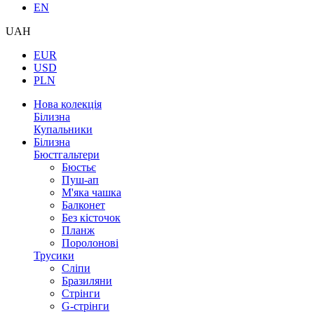
EN
UAH
EUR
USD
PLN
Нова колекція
Білизна
Купальники
Білизна
Бюстгальтери
Бюстьє
Пуш-ап
М'яка чашка
Балконет
Без кісточок
Планж
Поролонові
Трусики
Сліпи
Бразиляни
Стрінги
G-стрінги