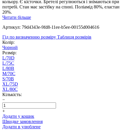
кольору. Є кісточки. Бретелі регулюються і знімаються при
потребі. Cтан має застібку на спині. Поліамід 80%, еластан
20%.
Читати більше
Артикул: 79d4343e-9fd8-11ee-b5ee-00155d004616
Гід по визначенню розміру
Таблиця розмірів
Колір:
Чорний
Розмір:
L/70D
L/75C
L/80B
M/70C
S/70B
XL/75D
XL/80C
Кількість:
−
+
Додати у кошик
Швидке замовлення
Додати в улюблене