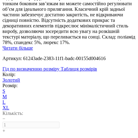
тонким боковим зав’язкам ви можете самостійно регулювати
об’єм для ідеального прилягання. Класичний крій задньої
частини забезпечує достатню закритість, не відкриваючи
сідниці повністю. Відсутність додаткових прикрас та
декоративних елементів підкреслює мінімалістичний стиль
виробу, дозволяючи зосередити всю увагу на розкішній
текстурі матеріалу, що переливається на сонці. Склад: поліамід
78%, спандекс 5%, люрекс 17%.
Читати більше
Артикул: 61243ade-2383-11f1-badc-00155d004616
Гід по визначенню розміру
Таблиця розмірів
Колір:
Золотий
Розмір:
S
M
L
XL
Кількість:
−
+