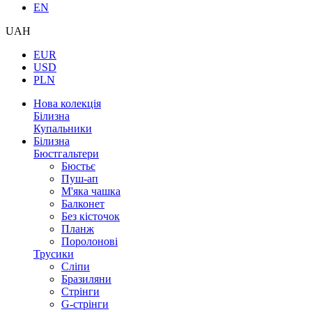
EN
UAH
EUR
USD
PLN
Нова колекція
Білизна
Купальники
Білизна
Бюстгальтери
Бюстьє
Пуш-ап
М'яка чашка
Балконет
Без кісточок
Планж
Поролонові
Трусики
Сліпи
Бразиляни
Стрінги
G-стрінги