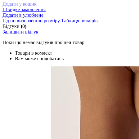
Додати у кошик
Швидке замовлення
Додати в улюблене
Гід по визначенню розміру
Таблиця розмірів
Відгуки
(0)
Залишити відгук
Поки що немає відгуків про цей товар.
Товари в комлект
Вам може сподобатись