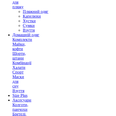
для
пляжу
Пляжний одяг
Капелюхи
Хустки
Сумки
Взуття
Домашній одяг
Комплекти
Майки,
кофти
Шорти,
штани
Комбінації
Халати
Спорт
Маски
для
сну
Взуття
Size Plus
Аксесуари
Колготи,
панчохи
Бретелі,