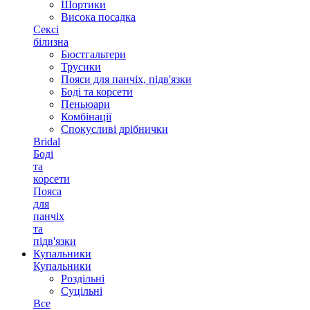
Шортики
Висока посадка
Сексі
білизна
Бюстгальтери
Трусики
Пояси для панчіх, підв'язки
Боді та корсети
Пеньюари
Комбінації
Спокусливі дрібнички
Bridal
Боді
та
корсети
Пояса
для
панчіх
та
підв'язки
Купальники
Купальники
Роздільні
Суцільні
Все