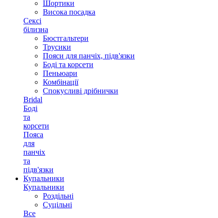
Шортики
Висока посадка
Сексі
білизна
Бюстгальтери
Трусики
Пояси для панчіх, підв'язки
Боді та корсети
Пеньюари
Комбінації
Спокусливі дрібнички
Bridal
Боді
та
корсети
Пояса
для
панчіх
та
підв'язки
Купальники
Купальники
Роздільні
Суцільні
Все