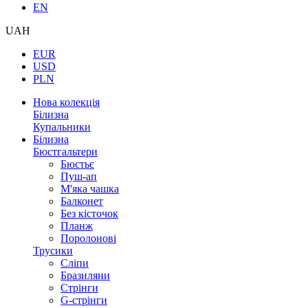
EN
UAH
EUR
USD
PLN
Нова колекція
Білизна
Купальники
Білизна
Бюстгальтери
Бюстьє
Пуш-ап
М'яка чашка
Балконет
Без кісточок
Планж
Поролонові
Трусики
Сліпи
Бразиляни
Стрінги
G-стрінги