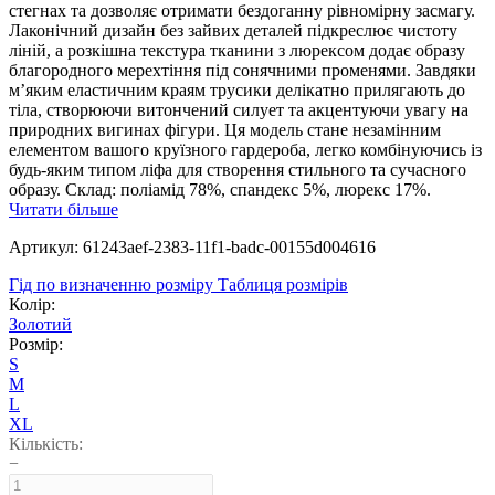
стегнах та дозволяє отримати бездоганну рівномірну засмагу.
Лаконічний дизайн без зайвих деталей підкреслює чистоту
ліній, а розкішна текстура тканини з люрексом додає образу
благородного мерехтіння під сонячними променями. Завдяки
м’яким еластичним краям трусики делікатно прилягають до
тіла, створюючи витончений силует та акцентуючи увагу на
природних вигинах фігури. Ця модель стане незамінним
елементом вашого круїзного гардероба, легко комбінуючись із
будь-яким типом ліфа для створення стильного та сучасного
образу. Склад: поліамід 78%, спандекс 5%, люрекс 17%.
Читати більше
Артикул: 61243aef-2383-11f1-badc-00155d004616
Гід по визначенню розміру
Таблиця розмірів
Колір:
Золотий
Розмір:
S
M
L
XL
Кількість:
−