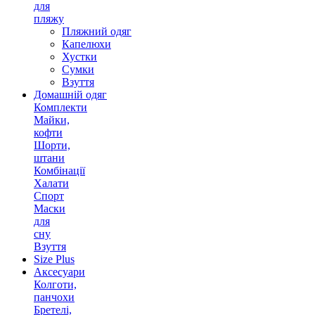
для
пляжу
Пляжний одяг
Капелюхи
Хустки
Сумки
Взуття
Домашній одяг
Комплекти
Майки,
кофти
Шорти,
штани
Комбінації
Халати
Спорт
Маски
для
сну
Взуття
Size Plus
Аксесуари
Колготи,
панчохи
Бретелі,