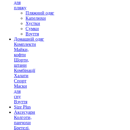
для
пляжу
Пляжний одяг
Капелюхи
Хустки
Сумки
Взуття
Домашній одяг
Комплекти
Майки,
кофти
Шорти,
штани
Комбінації
Халати
Спорт
Маски
для
сну
Взуття
Size Plus
Аксесуари
Колготи,
панчохи
Бретелі,