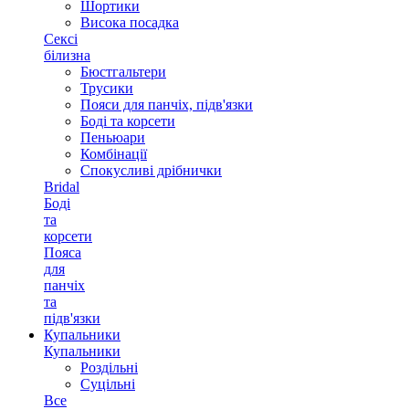
Шортики
Висока посадка
Сексі
білизна
Бюстгальтери
Трусики
Пояси для панчіх, підв'язки
Боді та корсети
Пеньюари
Комбінації
Спокусливі дрібнички
Bridal
Боді
та
корсети
Пояса
для
панчіх
та
підв'язки
Купальники
Купальники
Роздільні
Суцільні
Все