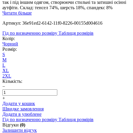
так і під іншим одягом, створюючи стильні та затишні осінні
аутфіти. Склад: тенсел 74%, шерсть 18%, спандекс 8%
Читати більше
Артикул: 36e91ed2-6142-11f0-8226-00155d004616
Гід по визначенню розміру
Таблиця розмірів
Колір:
Чорний
Розмір:
S
M
L
XL
2XL
Кількість:
−
+
Додати у кошик
Швидке замовлення
Додати в улюблене
Гід по визначенню розміру
Таблиця розмірів
Відгуки
(0)
Залишити відгук