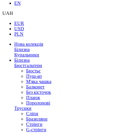
EN
UAH
EUR
USD
PLN
Нова колекція
Білизна
Купальники
Білизна
Бюстгальтери
Бюстьє
Пуш-ап
М'яка чашка
Балконет
Без кісточок
Планж
Поролонові
Трусики
Сліпи
Бразиляни
Стрінги
G-стрінги