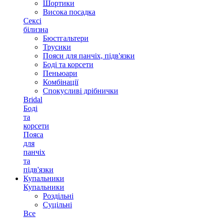
Шортики
Висока посадка
Сексі
білизна
Бюстгальтери
Трусики
Пояси для панчіх, підв'язки
Боді та корсети
Пеньюари
Комбінації
Спокусливі дрібнички
Bridal
Боді
та
корсети
Пояса
для
панчіх
та
підв'язки
Купальники
Купальники
Роздільні
Суцільні
Все