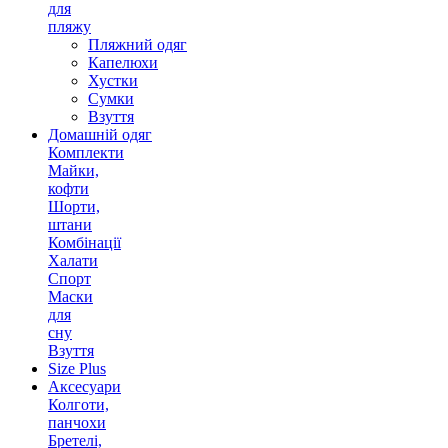
для
пляжу
Пляжний одяг
Капелюхи
Хустки
Сумки
Взуття
Домашній одяг
Комплекти
Майки,
кофти
Шорти,
штани
Комбінації
Халати
Спорт
Маски
для
сну
Взуття
Size Plus
Аксесуари
Колготи,
панчохи
Бретелі,