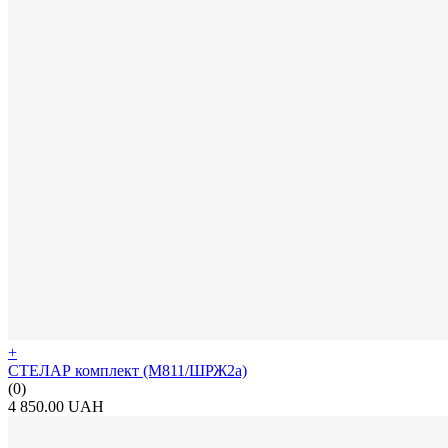
+
СТЕЛАР комплект (М811/ШРЖ2а)
(0)
4 850.00 UAH