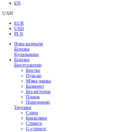
EN
UAH
EUR
USD
PLN
Нова колекція
Білизна
Купальники
Білизна
Бюстгальтери
Бюстьє
Пуш-ап
М'яка чашка
Балконет
Без кісточок
Планж
Поролонові
Трусики
Сліпи
Бразиляни
Стрінги
G-стрінги