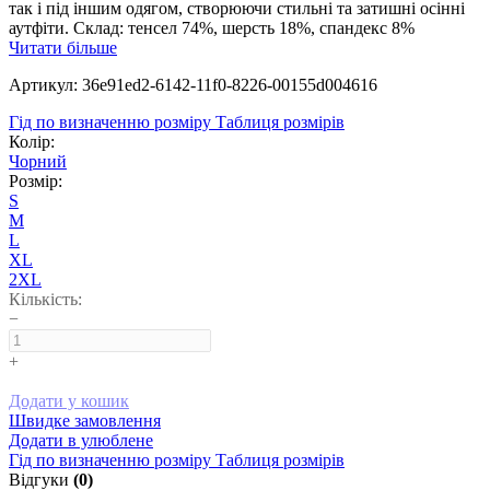
так і під іншим одягом, створюючи стильні та затишні осінні
аутфіти. Склад: тенсел 74%, шерсть 18%, спандекс 8%
Читати більше
Артикул: 36e91ed2-6142-11f0-8226-00155d004616
Гід по визначенню розміру
Таблиця розмірів
Колір:
Чорний
Розмір:
S
M
L
XL
2XL
Кількість:
−
+
Додати у кошик
Швидке замовлення
Додати в улюблене
Гід по визначенню розміру
Таблиця розмірів
Відгуки
(0)