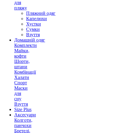
для
пляжу
Пляжний одяг
Капелюхи
Хустки
Сумки
Взуття
Домашній одяг
Комплекти
Майки,
кофти
Шорти,
штани
Комбінації
Халати
Спорт
Маски
для
сну
Взуття
Size Plus
Аксесуари
Колготи,
панчохи
Бретелі,