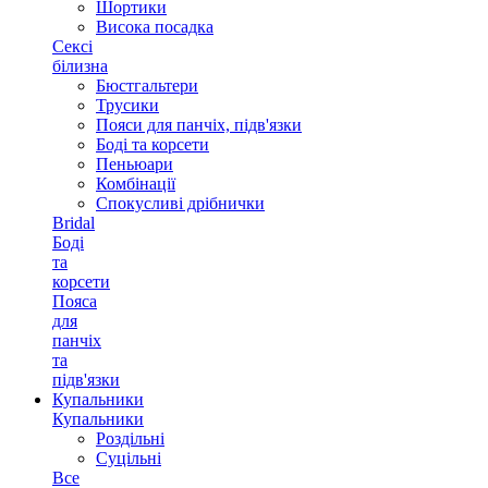
Шортики
Висока посадка
Сексі
білизна
Бюстгальтери
Трусики
Пояси для панчіх, підв'язки
Боді та корсети
Пеньюари
Комбінації
Спокусливі дрібнички
Bridal
Боді
та
корсети
Пояса
для
панчіх
та
підв'язки
Купальники
Купальники
Роздільні
Суцільні
Все