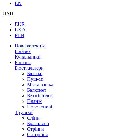
EN
UAH
EUR
USD
PLN
Нова колекція
Білизна
Купальники
Білизна
Бюстгальтери
Бюстьє
Пуш-ап
М'яка чашка
Балконет
Без кісточок
Планж
Поролонові
Трусики
Сліпи
Бразиляни
Стрінги
G-стрінги