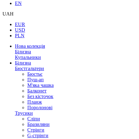
EN
UAH
EUR
USD
PLN
Нова колекція
Білизна
Купальники
Білизна
Бюстгальтери
Бюстьє
Пуш-ап
М'яка чашка
Балконет
Без кісточок
Планж
Поролонові
Трусики
Сліпи
Бразиляни
Стрінги
G-стрінги