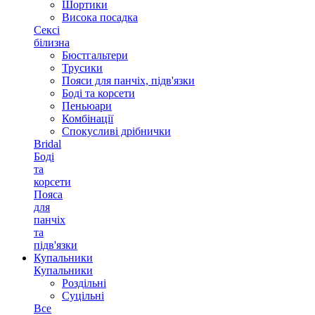
Шортики
Висока посадка
Сексі
білизна
Бюстгальтери
Трусики
Пояси для панчіх, підв'язки
Боді та корсети
Пеньюари
Комбінації
Спокусливі дрібнички
Bridal
Боді
та
корсети
Пояса
для
панчіх
та
підв'язки
Купальники
Купальники
Роздільні
Суцільні
Все