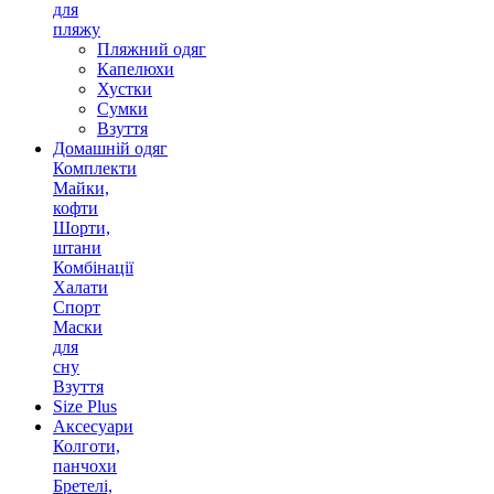
для
пляжу
Пляжний одяг
Капелюхи
Хустки
Сумки
Взуття
Домашній одяг
Комплекти
Майки,
кофти
Шорти,
штани
Комбінації
Халати
Спорт
Маски
для
сну
Взуття
Size Plus
Аксесуари
Колготи,
панчохи
Бретелі,