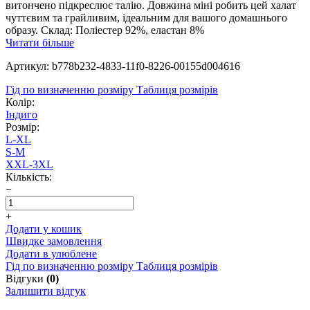
витончено підкреслює талію. Довжина міні робить цей халат
чуттєвим та грайливим, ідеальним для вашого домашнього
образу. Склад: Поліестер 92%, еластан 8%
Читати більше
Артикул: b778b232-4833-11f0-8226-00155d004616
Гід по визначенню розміру
Таблиця розмірів
Колір:
Індиго
Розмір:
L-XL
S-M
XXL-3XL
Кількість:
−
+
Додати у кошик
Швидке замовлення
Додати в улюблене
Гід по визначенню розміру
Таблиця розмірів
Відгуки
(0)
Залишити відгук