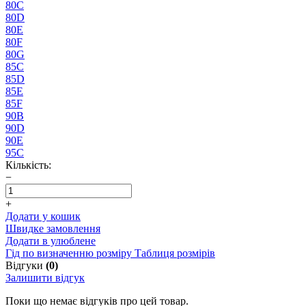
80C
80D
80E
80F
80G
85C
85D
85E
85F
90B
90D
90E
95C
Кількість:
−
+
Додати у кошик
Швидке замовлення
Додати в улюблене
Гід по визначенню розміру
Таблиця розмірів
Відгуки
(0)
Залишити відгук
Поки що немає відгуків про цей товар.