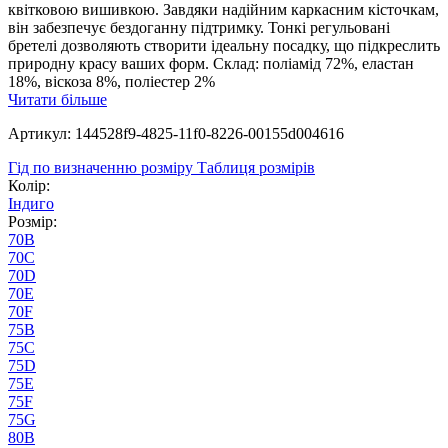
квітковою вишивкою. Завдяки надійним каркасним кісточкам,
він забезпечує бездоганну підтримку. Тонкі регульовані
бретелі дозволяють створити ідеальну посадку, що підкреслить
природну красу ваших форм. Склад: поліамід 72%, еластан
18%, віскоза 8%, поліестер 2%
Читати більше
Артикул: 144528f9-4825-11f0-8226-00155d004616
Гід по визначенню розміру
Таблиця розмірів
Колір:
Індиго
Розмір:
70B
70C
70D
70E
70F
75B
75C
75D
75E
75F
75G
80B