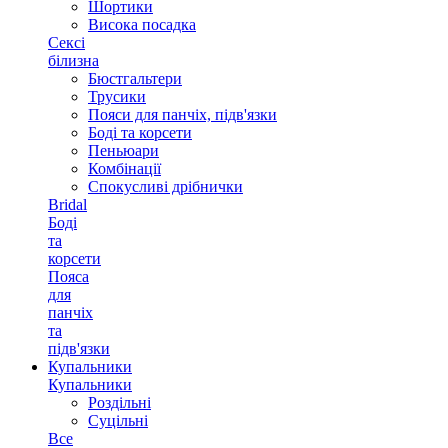
Шортики
Висока посадка
Сексі
білизна
Бюстгальтери
Трусики
Пояси для панчіх, підв'язки
Боді та корсети
Пеньюари
Комбінації
Спокусливі дрібнички
Bridal
Боді
та
корсети
Пояса
для
панчіх
та
підв'язки
Купальники
Купальники
Роздільні
Суцільні
Все