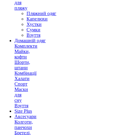
для
пляжу
Пляжний одяг
Капелюхи
Хустки
Сумки
Взуття
Домашній одяг
Комплекти
Майки,
кофти
Шорти,
штани
Комбінації
Халати
Спорт
Маски
для
сну
Взуття
Size Plus
Аксесуари
Колготи,
панчохи
Бретелі,