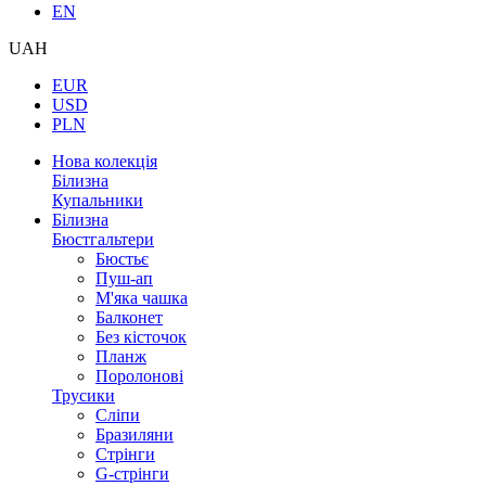
EN
UAH
EUR
USD
PLN
Нова колекція
Білизна
Купальники
Білизна
Бюстгальтери
Бюстьє
Пуш-ап
М'яка чашка
Балконет
Без кісточок
Планж
Поролонові
Трусики
Сліпи
Бразиляни
Стрінги
G-стрінги