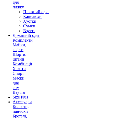
для
пляжу
Пляжний одяг
Капелюхи
Хустки
Сумки
Взуття
Домашній одяг
Комплекти
Майки,
кофти
Шорти,
штани
Комбінації
Халати
Спорт
Маски
для
сну
Взуття
Size Plus
Аксесуари
Колготи,
панчохи
Бретелі,