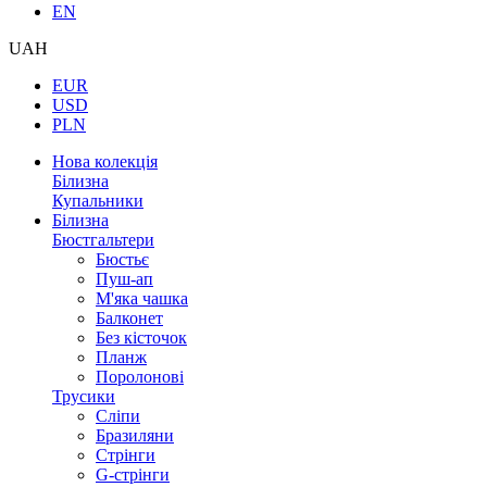
EN
UAH
EUR
USD
PLN
Нова колекція
Білизна
Купальники
Білизна
Бюстгальтери
Бюстьє
Пуш-ап
М'яка чашка
Балконет
Без кісточок
Планж
Поролонові
Трусики
Сліпи
Бразиляни
Стрінги
G-стрінги