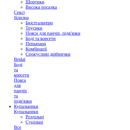
Шортики
Висока посадка
Сексі
білизна
Бюстгальтери
Трусики
Пояси для панчіх, підв'язки
Боді та корсети
Пеньюари
Комбінації
Спокусливі дрібнички
Bridal
Боді
та
корсети
Пояса
для
панчіх
та
підв'язки
Купальники
Купальники
Роздільні
Суцільні
Все