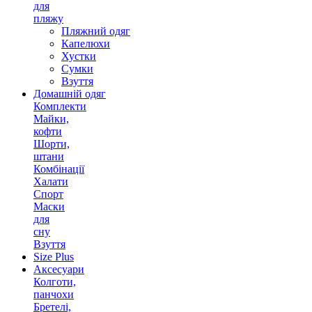
для
пляжу
Пляжний одяг
Капелюхи
Хустки
Сумки
Взуття
Домашній одяг
Комплекти
Майки,
кофти
Шорти,
штани
Комбінації
Халати
Спорт
Маски
для
сну
Взуття
Size Plus
Аксесуари
Колготи,
панчохи
Бретелі,