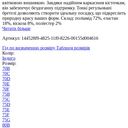
квітковою вишивкою. Завдяки надійним каркасним кісточкам,
він забезпечує бездоганну підтримку. Тонкі регульовані
бретелі дозволяють створити ідеальну посадку, що підкреслить
природну красу ваших форм. Склад: поліамід 72%, еластан
18%, віскоза 8%, поліестер 2%
Читати більше
Артикул: 144528f9-4825-11f0-8226-00155d004616
Гід по визначенню розміру
Таблиця розмірів
Колір:
Індиго
Розмір:
70B
70C
70D
70E
70F
75B
75C
75D
75E
75F
75G
80B