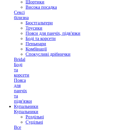
Шортики
Висока посадка
Сексі
білизна
Бюстгальтери
Трусики
Пояси для панчіх, підв'язки
Боді та корсети
Пеньюари
Комбінації
Спокусливі дрібнички
Bridal
Боді
та
корсети
Пояса
для
панчіх
та
підв'язки
Купальники
Купальники
Роздільні
Суцільні
Все