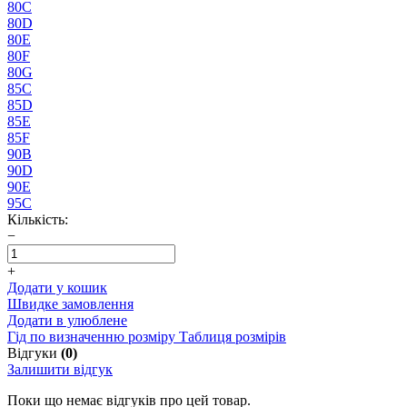
80C
80D
80E
80F
80G
85C
85D
85E
85F
90B
90D
90E
95C
Кількість:
−
+
Додати у кошик
Швидке замовлення
Додати в улюблене
Гід по визначенню розміру
Таблиця розмірів
Відгуки
(0)
Залишити відгук
Поки що немає відгуків про цей товар.