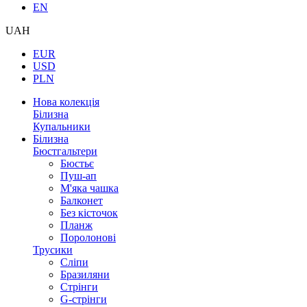
EN
UAH
EUR
USD
PLN
Нова колекція
Білизна
Купальники
Білизна
Бюстгальтери
Бюстьє
Пуш-ап
М'яка чашка
Балконет
Без кісточок
Планж
Поролонові
Трусики
Сліпи
Бразиляни
Стрінги
G-стрінги