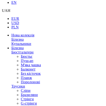
EN
UAH
EUR
USD
PLN
Нова колекція
Білизна
Купальники
Білизна
Бюстгальтери
Бюстьє
Пуш-ап
М'яка чашка
Балконет
Без кісточок
Планж
Поролонові
Трусики
Сліпи
Бразиляни
Стрінги
G-стрінги