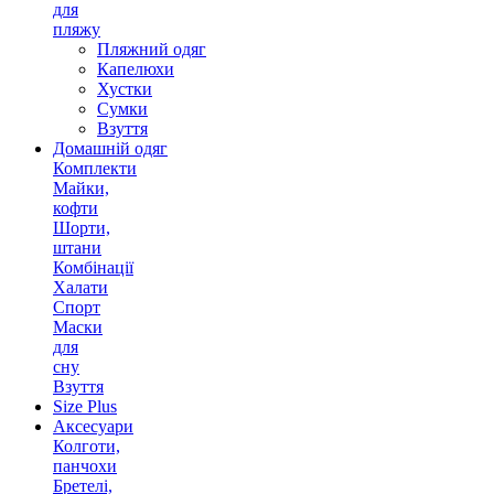
для
пляжу
Пляжний одяг
Капелюхи
Хустки
Сумки
Взуття
Домашній одяг
Комплекти
Майки,
кофти
Шорти,
штани
Комбінації
Халати
Спорт
Маски
для
сну
Взуття
Size Plus
Аксесуари
Колготи,
панчохи
Бретелі,