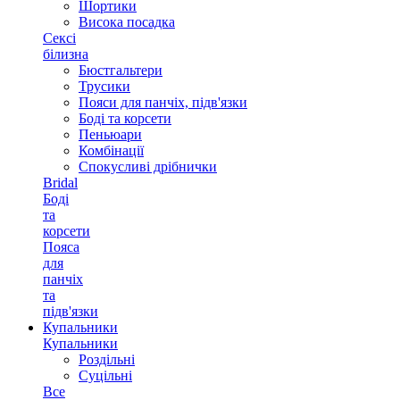
Шортики
Висока посадка
Сексі
білизна
Бюстгальтери
Трусики
Пояси для панчіх, підв'язки
Боді та корсети
Пеньюари
Комбінації
Спокусливі дрібнички
Bridal
Боді
та
корсети
Пояса
для
панчіх
та
підв'язки
Купальники
Купальники
Роздільні
Суцільні
Все