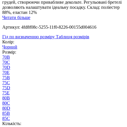
грудей, створюючи привабливе декольте. Регульовані бретелі
дозволяють налаштувати ідеальну посадку. Склад: поліестер
88%, еластан 12%
Читати більше
Артикул: 4fd8f08c-5255-11f0-8226-00155d004616
Гід по визначенню розміру
Таблиця розмірів
Колір:
Чорний
Розмір:
70B
70C
70D
70E
75B
75C
75D
75E
80B
80C
80D
85B
85C
Кількість: