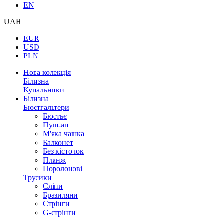
EN
UAH
EUR
USD
PLN
Нова колекція
Білизна
Купальники
Білизна
Бюстгальтери
Бюстьє
Пуш-ап
М'яка чашка
Балконет
Без кісточок
Планж
Поролонові
Трусики
Сліпи
Бразиляни
Стрінги
G-стрінги