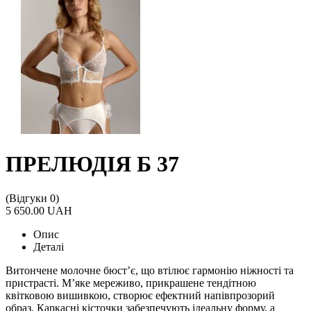
ПРЕЛЮДІЯ Б 37
(Відгуки 0)
5 650.00 UAH
Опис
Деталі
Витончене молочне бюст’є, що втілює гармонію ніжності та
пристрасті. М’яке мереживо, прикрашене тендітною
квітковою вишивкою, створює ефектний напівпрозорий
образ. Каркасні кісточки забезпечують ідеальну форму, а