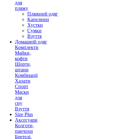
для
пляжу
Пляжний одяг
Капелюхи
Хустки
Сумки
Взуття
Домашній одяг
Комплекти
Майки,
кофти
Шорти,
штани
Комбінації
Халати
Спорт
Маски
для
сну
Взуття
Size Plus
Аксесуари
Колготи,
панчохи
Бретелі,