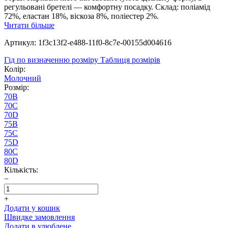
регульовані бретелі — комфортну посадку. Склад: поліамід
72%, еластан 18%, віскоза 8%, поліестер 2%.
Читати більше
Артикул: 1f3c13f2-e488-11f0-8c7e-00155d004616
Гід по визначенню розміру
Таблиця розмірів
Колір:
Молочний
Розмір:
70B
70C
70D
75B
75C
75D
80C
80D
Кількість:
−
+
Додати у кошик
Швидке замовлення
Додати в улюблене