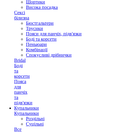
Шортики
Висока посадка
Сексі
білизна
Бюстгальтери
Трусики
Пояси для панчіх, підв'язки
Боді та корсети
Пеньюари
Комбінації
Спокусливі дрібнички
Bridal
Боді
та
корсети
Пояса
для
панчіх
та
підв'язки
Купальники
Купальники
Роздільні
Суцільні
Все