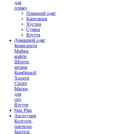
для
пляжу
Пляжний одяг
Капелюхи
Хустки
Сумки
Взуття
Домашній одяг
Комплекти
Майки,
кофти
Шорти,
штани
Комбінації
Халати
Спорт
Маски
для
сну
Взуття
Size Plus
Аксесуари
Колготи,
панчохи
Бретелі,