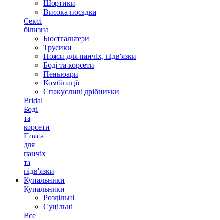
Шортики
Висока посадка
Сексі
білизна
Бюстгальтери
Трусики
Пояси для панчіх, підв'язки
Боді та корсети
Пеньюари
Комбінації
Спокусливі дрібнички
Bridal
Боді
та
корсети
Пояса
для
панчіх
та
підв'язки
Купальники
Купальники
Роздільні
Суцільні
Все