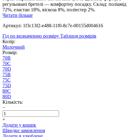
регульовані бретелі — комфортну посадку. Склад: поліамід
72%, еластан 18%, віскоза 8%, поліестер 2%.
Читати більше
Артикул: 1f3c13f2-e488-11f0-8c7e-00155d004616
Гід по визначенню розміру
Таблиця розмірів
Колір:
Молочний
Розмір:
70B
70C
70D
75B
75C
75D
80C
80D
Кількість:
−
+
Додати у кошик
Швидке замовлення
Додати в улюблене