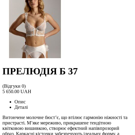
ПРЕЛЮДІЯ Б 37
(Відгуки 0)
5 650.00 UAH
Опис
Деталі
Витончене молочне бюст’є, що втілює гармонію ніжності та
пристрасті. М’яке мереживо, прикрашене тендітною
квітковою вишивкою, створює ефектний напівпрозорий
образ. Каркасні кісточки забезпечують ідеальну форму, а