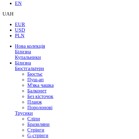
EN
UAH
EUR
USD
PLN
Нова колекція
Білизна
Купальники
Білизна
Бюстгальтери
Бюстьє
Пуш-ап
М'яка чашка
Балконет
Без кісточок
Планж
Поролонові
Трусики
Сліпи
Бразиляни
Стрінги
G-стрінги