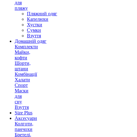
для
пляжу
Пляжний одяг
Капелюхи
Хустки
Сумки
Взуття
Домашній одяг
Комплекти
Майки,
кофти
Шорти,
штани
Комбінації
Халати
Спорт
Маски
для
сну
Взуття
Size Plus
Аксесуари
Колготи,
панчохи
Бретелі,