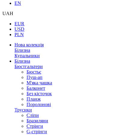
EN
UAH
EUR
USD
PLN
Нова колекція
Білизна
Купальники
Білизна
Бюстгальтери
Бюстьє
Пуш-ап
М'яка чашка
Балконет
Без кісточок
Планж
Поролонові
Трусики
Сліпи
Бразиляни
Стрінги
G-стрінги