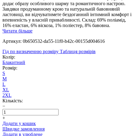
додає образу особливого шарму та романтичного настрою.
Завдяки продуманному крою та натуральній бавовняній
ластовиці, ви відчуватимете бездоганний інтимний комфорт і
впевненість у власній привабливості. Склад: 69% поліамід,
16% еластан, 6% віскоза, 1% поліестер, 8% бавовна.
Читати більше
Артикул: 0b650532-da55-11f0-b42c-00155d004616
Гід по визначенню розміру
Таблиця розмірів
Колір:
Блакитний
Розмір:
S
M
L
XL
2XL
Кількість:
−
+
Додати у кошик
Швидке замовлення
Додати в улюблене