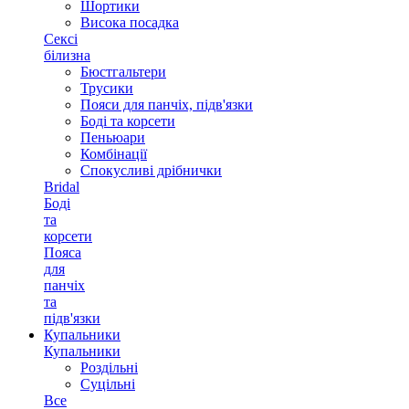
Шортики
Висока посадка
Сексі
білизна
Бюстгальтери
Трусики
Пояси для панчіх, підв'язки
Боді та корсети
Пеньюари
Комбінації
Спокусливі дрібнички
Bridal
Боді
та
корсети
Пояса
для
панчіх
та
підв'язки
Купальники
Купальники
Роздільні
Суцільні
Все