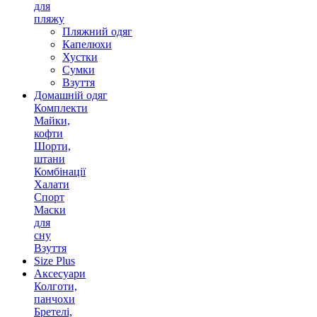
для
пляжу
Пляжний одяг
Капелюхи
Хустки
Сумки
Взуття
Домашній одяг
Комплекти
Майки,
кофти
Шорти,
штани
Комбінації
Халати
Спорт
Маски
для
сну
Взуття
Size Plus
Аксесуари
Колготи,
панчохи
Бретелі,