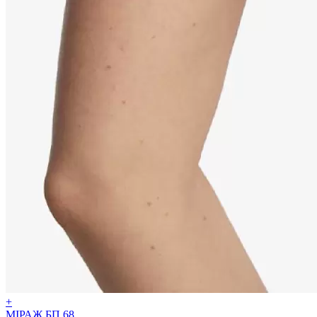
+
МІРАЖ БП 68