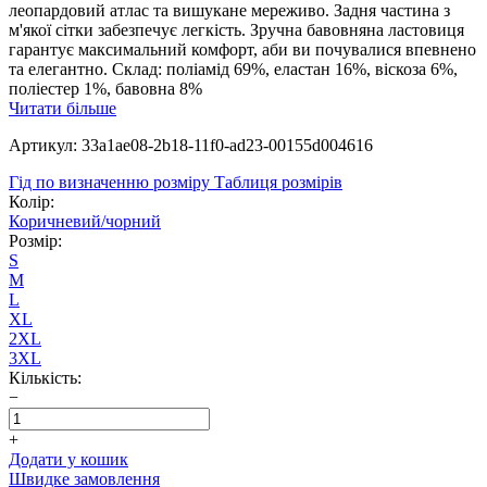
леопардовий атлас та вишукане мереживо. Задня частина з
м'якої сітки забезпечує легкість. Зручна бавовняна ластовиця
гарантує максимальний комфорт, аби ви почувалися впевнено
та елегантно. Склад: поліамід 69%, еластан 16%, віскоза 6%,
поліестер 1%, бавовна 8%
Читати більше
Артикул: 33a1ae08-2b18-11f0-ad23-00155d004616
Гід по визначенню розміру
Таблиця розмірів
Колір:
Коричневий/чорний
Розмір:
S
M
L
XL
2XL
3XL
Кількість:
−
+
Додати у кошик
Швидке замовлення