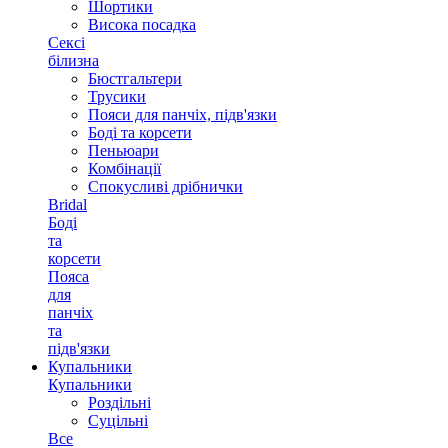
Шортики
Висока посадка
Сексі
білизна
Бюстгальтери
Трусики
Пояси для панчіх, підв'язки
Боді та корсети
Пеньюари
Комбінації
Спокусливі дрібнички
Bridal
Боді
та
корсети
Пояса
для
панчіх
та
підв'язки
Купальники
Купальники
Роздільні
Суцільні
Все