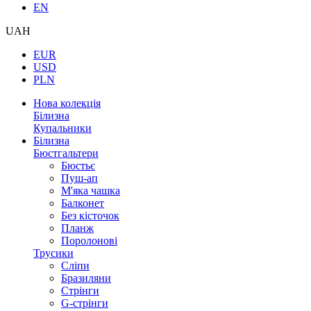
EN
UAH
EUR
USD
PLN
Нова колекція
Білизна
Купальники
Білизна
Бюстгальтери
Бюстьє
Пуш-ап
М'яка чашка
Балконет
Без кісточок
Планж
Поролонові
Трусики
Сліпи
Бразиляни
Стрінги
G-стрінги