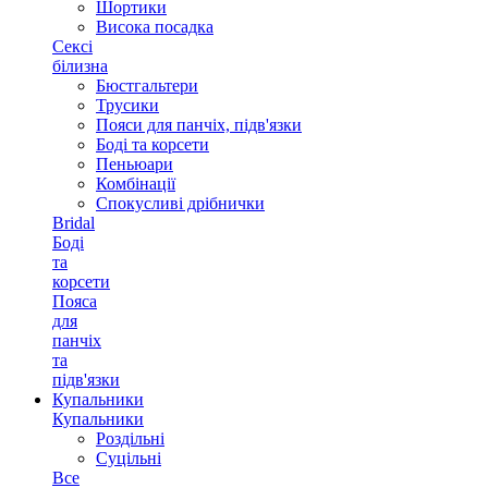
Шортики
Висока посадка
Сексі
білизна
Бюстгальтери
Трусики
Пояси для панчіх, підв'язки
Боді та корсети
Пеньюари
Комбінації
Спокусливі дрібнички
Bridal
Боді
та
корсети
Пояса
для
панчіх
та
підв'язки
Купальники
Купальники
Роздільні
Суцільні
Все