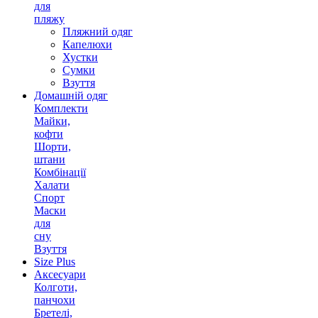
для
пляжу
Пляжний одяг
Капелюхи
Хустки
Сумки
Взуття
Домашній одяг
Комплекти
Майки,
кофти
Шорти,
штани
Комбінації
Халати
Спорт
Маски
для
сну
Взуття
Size Plus
Аксесуари
Колготи,
панчохи
Бретелі,