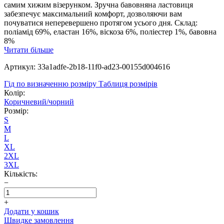
самим хижим візерунком. Зручна бавовняна ластовиця
забезпечує максимальний комфорт, дозволяючи вам
почуватися неперевершено протягом усього дня. Склад:
поліамід 69%, еластан 16%, віскоза 6%, поліестер 1%, бавовна
8%
Читати більше
Артикул: 33a1adfe-2b18-11f0-ad23-00155d004616
Гід по визначенню розміру
Таблиця розмірів
Колір:
Коричневий/чорний
Розмір:
S
M
L
XL
2XL
3XL
Кількість:
−
+
Додати у кошик
Швидке замовлення