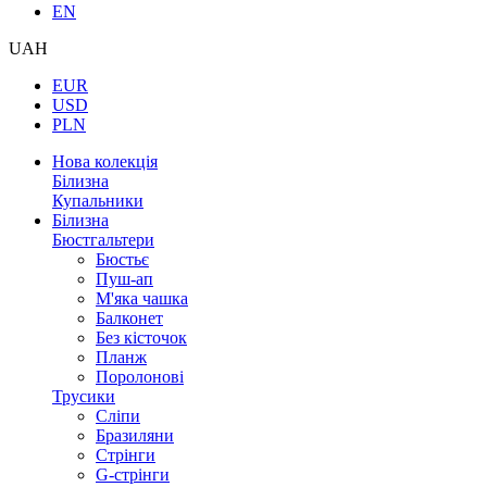
EN
UAH
EUR
USD
PLN
Нова колекція
Білизна
Купальники
Білизна
Бюстгальтери
Бюстьє
Пуш-ап
М'яка чашка
Балконет
Без кісточок
Планж
Поролонові
Трусики
Сліпи
Бразиляни
Стрінги
G-стрінги