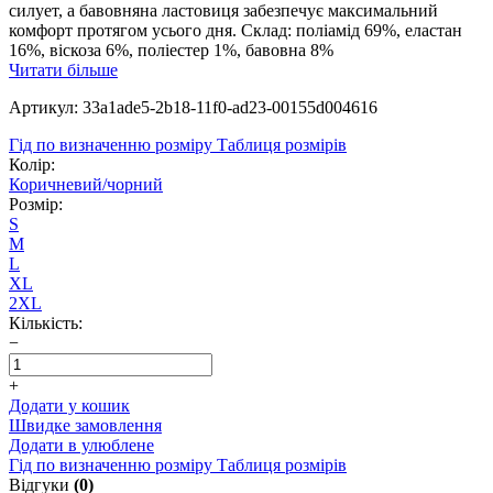
силует, а бавовняна ластовиця забезпечує максимальний
комфорт протягом усього дня. Склад: поліамід 69%, еластан
16%, віскоза 6%, поліестер 1%, бавовна 8%
Читати більше
Артикул: 33a1ade5-2b18-11f0-ad23-00155d004616
Гід по визначенню розміру
Таблиця розмірів
Колір:
Коричневий/чорний
Розмір:
S
M
L
XL
2XL
Кількість:
−
+
Додати у кошик
Швидке замовлення
Додати в улюблене
Гід по визначенню розміру
Таблиця розмірів
Відгуки
(0)