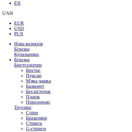
EN
UAH
EUR
USD
PLN
Нова колекція
Білизна
Купальники
Білизна
Бюстгальтери
Бюстьє
Пуш-ап
М'яка чашка
Балконет
Без кісточок
Планж
Поролонові
Трусики
Сліпи
Бразиляни
Стрінги
G-стрінги