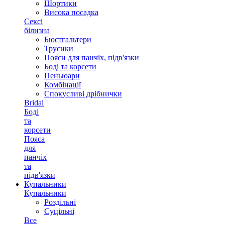
Шортики
Висока посадка
Сексі
білизна
Бюстгальтери
Трусики
Пояси для панчіх, підв'язки
Боді та корсети
Пеньюари
Комбінації
Спокусливі дрібнички
Bridal
Боді
та
корсети
Пояса
для
панчіх
та
підв'язки
Купальники
Купальники
Роздільні
Суцільні
Все