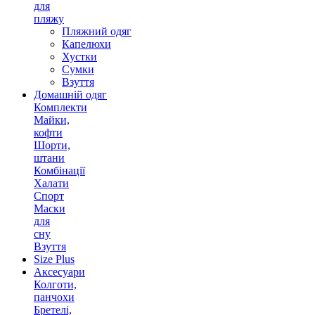
для
пляжу
Пляжний одяг
Капелюхи
Хустки
Сумки
Взуття
Домашній одяг
Комплекти
Майки,
кофти
Шорти,
штани
Комбінації
Халати
Спорт
Маски
для
сну
Взуття
Size Plus
Аксесуари
Колготи,
панчохи
Бретелі,