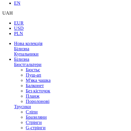
EN
UAH
EUR
USD
PLN
Нова колекція
Білизна
Купальники
Білизна
Бюстгальтери
Бюстьє
Пуш-ап
М'яка чашка
Балконет
Без кісточок
Планж
Поролонові
Трусики
Сліпи
Бразиляни
Стрінги
G-стрінги