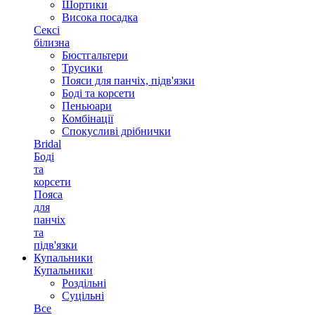
Шортики
Висока посадка
Сексі
білизна
Бюстгальтери
Трусики
Пояси для панчіх, підв'язки
Боді та корсети
Пеньюари
Комбінації
Спокусливі дрібнички
Bridal
Боді
та
корсети
Пояса
для
панчіх
та
підв'язки
Купальники
Купальники
Роздільні
Суцільні
Все