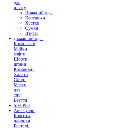
для
пляжу
Пляжний одяг
Капелюхи
Хустки
Сумки
Взуття
Домашній одяг
Комплекти
Майки,
кофти
Шорти,
штани
Комбінації
Халати
Спорт
Маски
для
сну
Взуття
Size Plus
Аксесуари
Колготи,
панчохи
Бретелі,