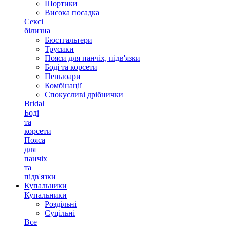
Шортики
Висока посадка
Сексі
білизна
Бюстгальтери
Трусики
Пояси для панчіх, підв'язки
Боді та корсети
Пеньюари
Комбінації
Спокусливі дрібнички
Bridal
Боді
та
корсети
Пояса
для
панчіх
та
підв'язки
Купальники
Купальники
Роздільні
Суцільні
Все