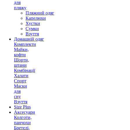
для
пляжу
Пляжний одяг
Капелюхи
Хустки
Сумки
Взуття
Домашній одяг
Комплекти
Майки,
кофти
Шорти,
штани
Комбінації
Халати
Спорт
Маски
для
сну
Взуття
Size Plus
Аксесуари
Колготи,
панчохи
Бретелі,