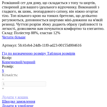
Розкішний сет для дому, що складається з топу та шортів,
створений для вашого ідеального відпочинку. Виконаний з
гладкого, як шовк, леопардового сатину, він ніжно огортає
тіло. Топ вільного крою на тонких бретелях, що делікатно
регулюються, доповнюється шортами міні-довжини на м'якій
резинці. Чуттєві розрізи збоку додають образу грайливості та
легкості, дозволяючи вам почуватися комфортно та елегантно.
Склад: Поліестер 88%, еластан 12%
Читати більше
Артикул: 5fc41eb4-24db-11f0-ad23-00155d004616
Гід по визначенню розміру
Таблиця розмірів
Колір:
Коричневий/чорний
Розмір:
S
Кількість:
−
+
Додати у кошик
Швидке замовлення
Додати в улюблене