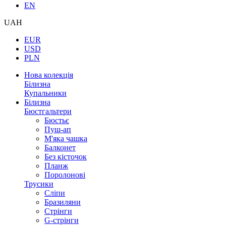
EN
UAH
EUR
USD
PLN
Нова колекція
Білизна
Купальники
Білизна
Бюстгальтери
Бюстьє
Пуш-ап
М'яка чашка
Балконет
Без кісточок
Планж
Поролонові
Трусики
Сліпи
Бразиляни
Стрінги
G-стрінги