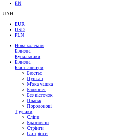
EN
UAH
EUR
USD
PLN
Нова колекція
Білизна
Купальники
Білизна
Бюстгальтери
Бюстьє
Пуш-ап
М'яка чашка
Балконет
Без кісточок
Планж
Поролонові
Трусики
Сліпи
Бразиляни
Стрінги
G-стрінги