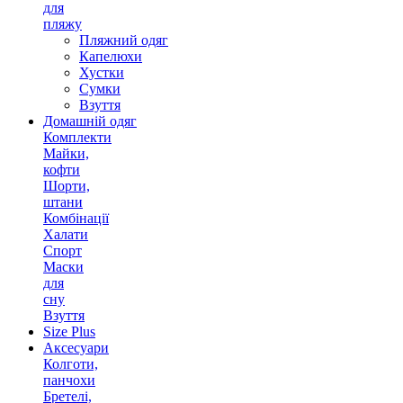
для
пляжу
Пляжний одяг
Капелюхи
Хустки
Сумки
Взуття
Домашній одяг
Комплекти
Майки,
кофти
Шорти,
штани
Комбінації
Халати
Спорт
Маски
для
сну
Взуття
Size Plus
Аксесуари
Колготи,
панчохи
Бретелі,