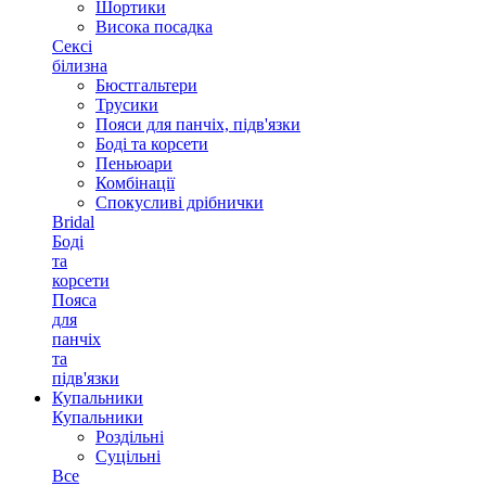
Шортики
Висока посадка
Сексі
білизна
Бюстгальтери
Трусики
Пояси для панчіх, підв'язки
Боді та корсети
Пеньюари
Комбінації
Спокусливі дрібнички
Bridal
Боді
та
корсети
Пояса
для
панчіх
та
підв'язки
Купальники
Купальники
Роздільні
Суцільні
Все