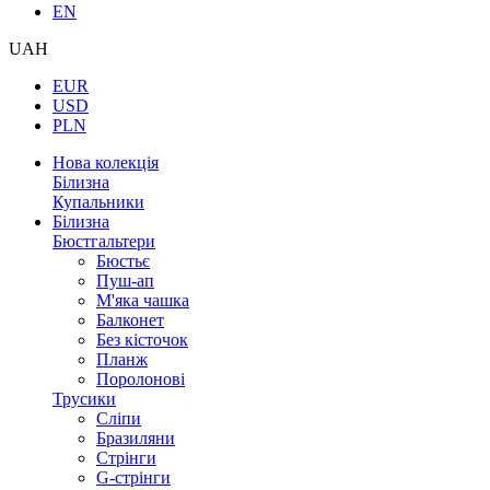
EN
UAH
EUR
USD
PLN
Нова колекція
Білизна
Купальники
Білизна
Бюстгальтери
Бюстьє
Пуш-ап
М'яка чашка
Балконет
Без кісточок
Планж
Поролонові
Трусики
Сліпи
Бразиляни
Стрінги
G-стрінги