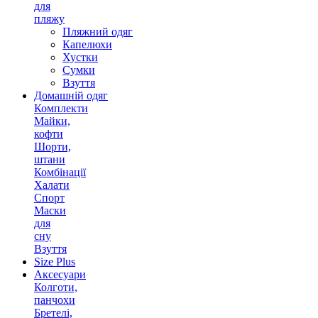
для
пляжу
Пляжний одяг
Капелюхи
Хустки
Сумки
Взуття
Домашній одяг
Комплекти
Майки,
кофти
Шорти,
штани
Комбінації
Халати
Спорт
Маски
для
сну
Взуття
Size Plus
Аксесуари
Колготи,
панчохи
Бретелі,