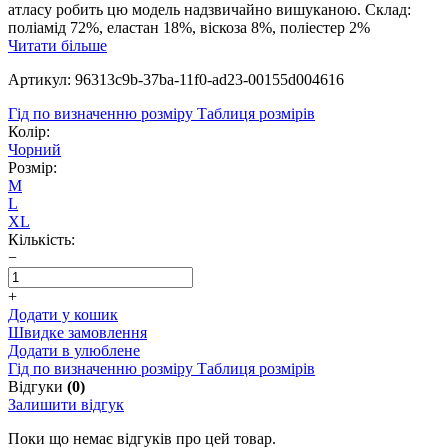
атласу робить цю модель надзвичайно вишуканою. Склад:
поліамід 72%, еластан 18%, віскоза 8%, поліестер 2%
Читати більше
Артикул: 96313c9b-37ba-11f0-ad23-00155d004616
Гід по визначенню розміру
Таблиця розмірів
Колір:
Чорний
Розмір:
M
L
XL
Кількість:
−
+
Додати у кошик
Швидке замовлення
Додати в улюблене
Гід по визначенню розміру
Таблиця розмірів
Відгуки
(0)
Залишити відгук
Поки що немає відгуків про цей товар.