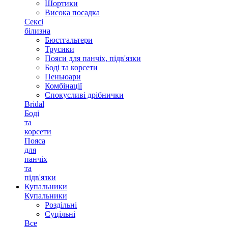
Шортики
Висока посадка
Сексі
білизна
Бюстгальтери
Трусики
Пояси для панчіх, підв'язки
Боді та корсети
Пеньюари
Комбінації
Спокусливі дрібнички
Bridal
Боді
та
корсети
Пояса
для
панчіх
та
підв'язки
Купальники
Купальники
Роздільні
Суцільні
Все