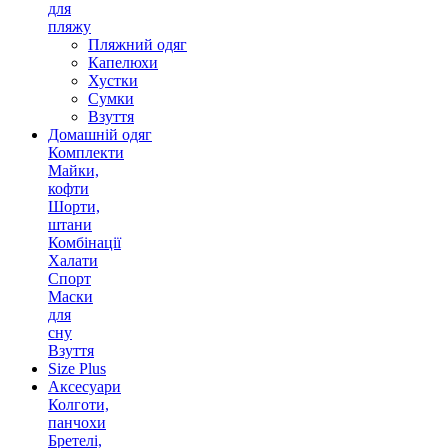
для
пляжу
Пляжний одяг
Капелюхи
Хустки
Сумки
Взуття
Домашній одяг
Комплекти
Майки,
кофти
Шорти,
штани
Комбінації
Халати
Спорт
Маски
для
сну
Взуття
Size Plus
Аксесуари
Колготи,
панчохи
Бретелі,