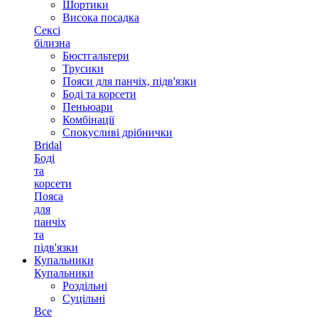
Шортики
Висока посадка
Сексі
білизна
Бюстгальтери
Трусики
Пояси для панчіх, підв'язки
Боді та корсети
Пеньюари
Комбінації
Спокусливі дрібнички
Bridal
Боді
та
корсети
Пояса
для
панчіх
та
підв'язки
Купальники
Купальники
Роздільні
Суцільні
Все