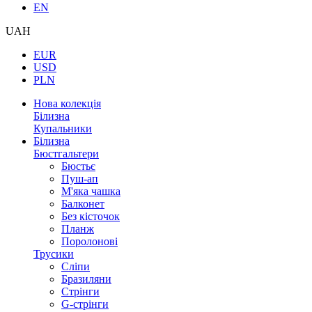
EN
UAH
EUR
USD
PLN
Нова колекція
Білизна
Купальники
Білизна
Бюстгальтери
Бюстьє
Пуш-ап
М'яка чашка
Балконет
Без кісточок
Планж
Поролонові
Трусики
Сліпи
Бразиляни
Стрінги
G-стрінги