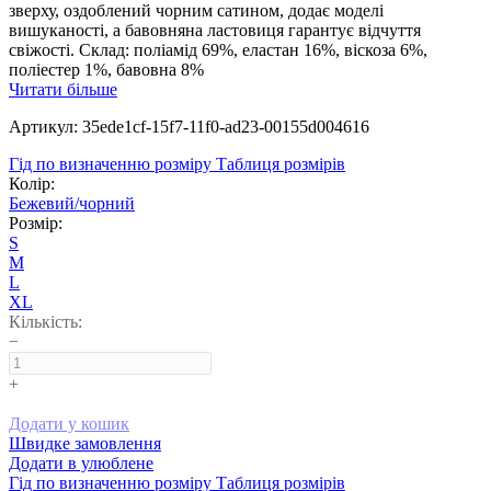
зверху, оздоблений чорним сатином, додає моделі
вишуканості, а бавовняна ластовиця гарантує відчуття
свіжості. Склад: поліамід 69%, еластан 16%, віскоза 6%,
поліестер 1%, бавовна 8%
Читати більше
Артикул: 35ede1cf-15f7-11f0-ad23-00155d004616
Гід по визначенню розміру
Таблиця розмірів
Колір:
Бежевий/чорний
Розмір:
S
M
L
XL
Кількість:
−
+
Додати у кошик
Швидке замовлення
Додати в улюблене
Гід по визначенню розміру
Таблиця розмірів