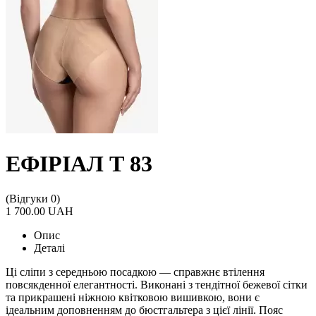
ЕФІРІАЛ Т 83
(Відгуки 0)
1 700.00 UAH
Опис
Деталі
Ці сліпи з середньою посадкою — справжнє втілення
повсякденної елегантності. Виконані з тендітної бежевої сітки
та прикрашені ніжною квітковою вишивкою, вони є
ідеальним доповненням до бюстгальтера з цієї лінії. Пояс