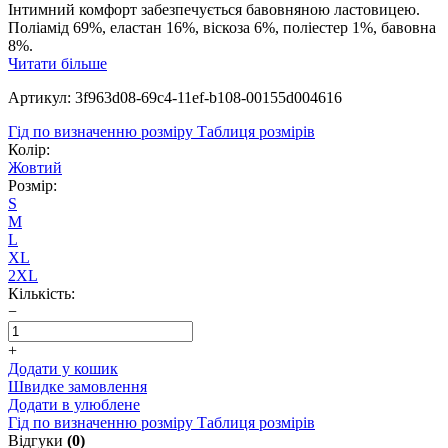
Інтимний комфорт забезпечується бавовняною ластовицею.
Поліамід 69%, еластан 16%, віскоза 6%, поліестер 1%, бавовна
8%.
Читати більше
Артикул: 3f963d08-69c4-11ef-b108-00155d004616
Гід по визначенню розміру
Таблиця розмірів
Колір:
Жовтий
Розмір:
S
M
L
XL
2XL
Кількість:
−
+
Додати у кошик
Швидке замовлення
Додати в улюблене
Гід по визначенню розміру
Таблиця розмірів
Відгуки
(0)