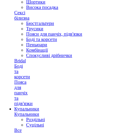
Шортики
Висока посадка
Сексі
білизна
Бюстгальтери
Трусики
Пояси для панчіх, підв'язки
Боді та корсети
Пеньюари
Комбінації
Спокусливі дрібнички
Bridal
Боді
та
корсети
Пояса
для
панчіх
та
підв'язки
Купальники
Купальники
Роздільні
Суцільні
Все