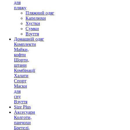
для
пляжу
Пляжний одяг
Капелюхи
Хустки
Сумки
Взуття
Домашній одяг
Комплекти
Майки,
кофти
Шорти,
штани
Комбінації
Халати
Спорт
Маски
для
сну
Взуття
Size Plus
Аксесуари
Колготи,
панчохи
Бретелі,