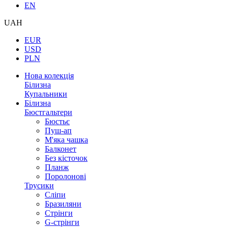
EN
UAH
EUR
USD
PLN
Нова колекція
Білизна
Купальники
Білизна
Бюстгальтери
Бюстьє
Пуш-ап
М'яка чашка
Балконет
Без кісточок
Планж
Поролонові
Трусики
Сліпи
Бразиляни
Стрінги
G-стрінги