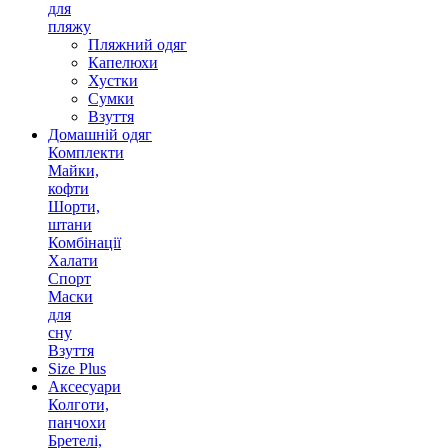
для
пляжу
Пляжний одяг
Капелюхи
Хустки
Сумки
Взуття
Домашній одяг
Комплекти
Майки,
кофти
Шорти,
штани
Комбінації
Халати
Спорт
Маски
для
сну
Взуття
Size Plus
Аксесуари
Колготи,
панчохи
Бретелі,