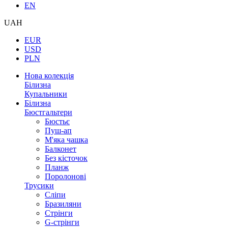
EN
UAH
EUR
USD
PLN
Нова колекція
Білизна
Купальники
Білизна
Бюстгальтери
Бюстьє
Пуш-ап
М'яка чашка
Балконет
Без кісточок
Планж
Поролонові
Трусики
Сліпи
Бразиляни
Стрінги
G-стрінги