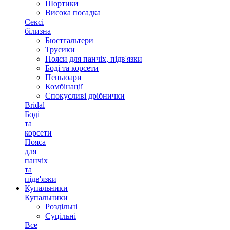
Шортики
Висока посадка
Сексі
білизна
Бюстгальтери
Трусики
Пояси для панчіх, підв'язки
Боді та корсети
Пеньюари
Комбінації
Спокусливі дрібнички
Bridal
Боді
та
корсети
Пояса
для
панчіх
та
підв'язки
Купальники
Купальники
Роздільні
Суцільні
Все