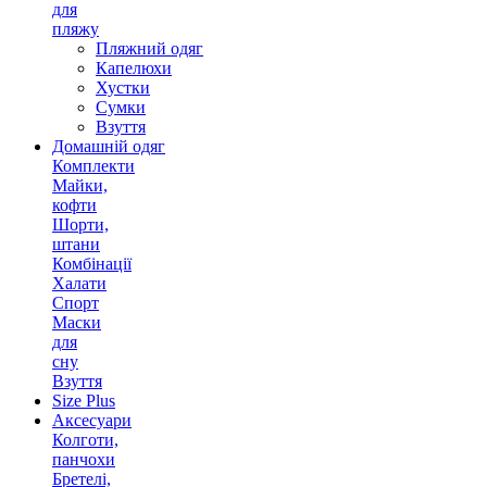
для
пляжу
Пляжний одяг
Капелюхи
Хустки
Сумки
Взуття
Домашній одяг
Комплекти
Майки,
кофти
Шорти,
штани
Комбінації
Халати
Спорт
Маски
для
сну
Взуття
Size Plus
Аксесуари
Колготи,
панчохи
Бретелі,