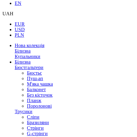
EN
UAH
EUR
USD
PLN
Нова колекція
Білизна
Купальники
Білизна
Бюстгальтери
Бюстьє
Пуш-ап
М'яка чашка
Балконет
Без кісточок
Планж
Поролонові
Трусики
Сліпи
Бразиляни
Стрінги
G-стрінги