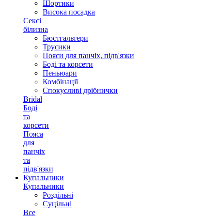
Шортики
Висока посадка
Сексі
білизна
Бюстгальтери
Трусики
Пояси для панчіх, підв'язки
Боді та корсети
Пеньюари
Комбінації
Спокусливі дрібнички
Bridal
Боді
та
корсети
Пояса
для
панчіх
та
підв'язки
Купальники
Купальники
Роздільні
Суцільні
Все