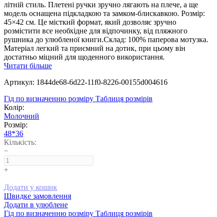
літній стиль. Плетені ручки зручно лягають на плече, а ще
модель оснащена підкладкою та замком-блискавкою. Розмір:
45×42 см. Це місткий формат, який дозволяє зручно
розмістити все необхідне для відпочинку, від пляжного
рушника до улюбленої книги.Склад: 100% паперова мотузка.
Матеріал легкий та приємний на дотик, при цьому він
достатньо міцний для щоденного використання.
Читати більше
Артикул: 1844de68-6d22-11f0-8226-00155d004616
Гід по визначенню розміру
Таблиця розмірів
Колір:
Молочний
Розмір:
48*36
Кількість:
−
+
Додати у кошик
Швидке замовлення
Додати в улюблене
Гід по визначенню розміру
Таблиця розмірів