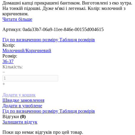
Домашні капці прикрашені бантиком. Виготовлені з еко хутра.
На тонкій підошві. Дуже м'які і легенькі. Колір: молочний з
коричневим.
Читати більше
Артикул: 0ada33b7-06a9-11ee-846e-00155d004615
Гід по визначенню розміру
Таблиця розмірів
Колір:
Молочний/Коричневий
Розмір:
36-37
Кількість:
−
+
Додати у кошик
Швидке замовлення
Додати в улюблене
Гід по визначенню розміру
Таблиця розмірів
Відгуки
(0)
Залишити відгук
Поки що немає відгуків про цей товар.