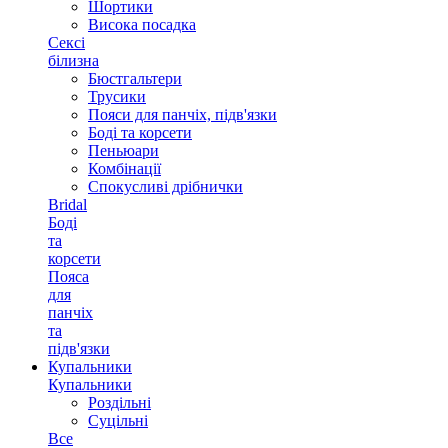
Шортики
Висока посадка
Сексі
білизна
Бюстгальтери
Трусики
Пояси для панчіх, підв'язки
Боді та корсети
Пеньюари
Комбінації
Спокусливі дрібнички
Bridal
Боді
та
корсети
Пояса
для
панчіх
та
підв'язки
Купальники
Купальники
Роздільні
Суцільні
Все