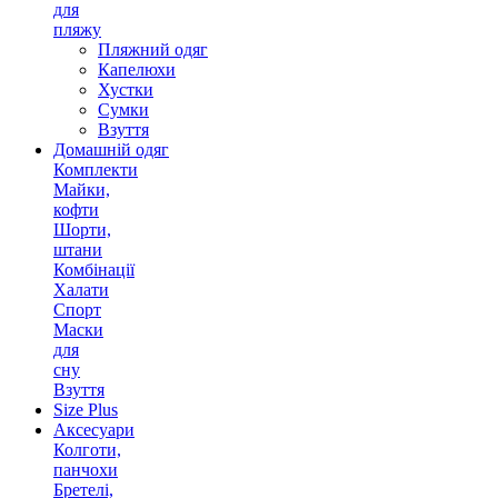
для
пляжу
Пляжний одяг
Капелюхи
Хустки
Сумки
Взуття
Домашній одяг
Комплекти
Майки,
кофти
Шорти,
штани
Комбінації
Халати
Спорт
Маски
для
сну
Взуття
Size Plus
Аксесуари
Колготи,
панчохи
Бретелі,