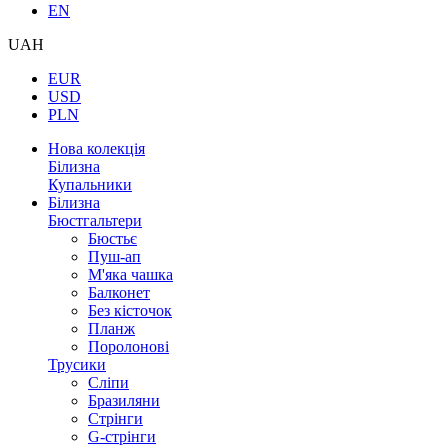
EN
UAH
EUR
USD
PLN
Нова колекція
Білизна
Купальники
Білизна
Бюстгальтери
Бюстьє
Пуш-ап
М'яка чашка
Балконет
Без кісточок
Планж
Поролонові
Трусики
Сліпи
Бразиляни
Стрінги
G-стрінги