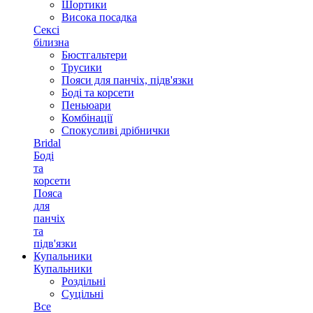
Шортики
Висока посадка
Сексі
білизна
Бюстгальтери
Трусики
Пояси для панчіх, підв'язки
Боді та корсети
Пеньюари
Комбінації
Спокусливі дрібнички
Bridal
Боді
та
корсети
Пояса
для
панчіх
та
підв'язки
Купальники
Купальники
Роздільні
Суцільні
Все