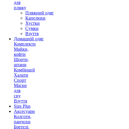
для
пляжу
Пляжний одяг
Капелюхи
Хустки
Сумки
Взуття
Домашній одяг
Комплекти
Майки,
кофти
Шорти,
штани
Комбінації
Халати
Спорт
Маски
для
сну
Взуття
Size Plus
Аксесуари
Колготи,
панчохи
Бретелі,