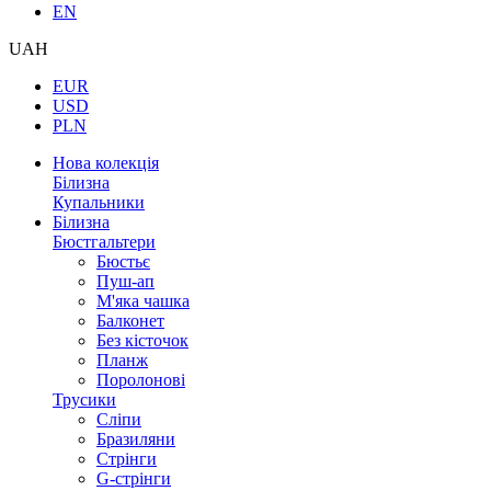
EN
UAH
EUR
USD
PLN
Нова колекція
Білизна
Купальники
Білизна
Бюстгальтери
Бюстьє
Пуш-ап
М'яка чашка
Балконет
Без кісточок
Планж
Поролонові
Трусики
Сліпи
Бразиляни
Стрінги
G-стрінги