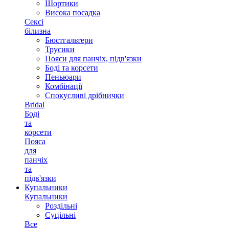
Шортики
Висока посадка
Сексі
білизна
Бюстгальтери
Трусики
Пояси для панчіх, підв'язки
Боді та корсети
Пеньюари
Комбінації
Спокусливі дрібнички
Bridal
Боді
та
корсети
Пояса
для
панчіх
та
підв'язки
Купальники
Купальники
Роздільні
Суцільні
Все