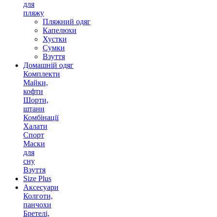
для
пляжу
Пляжний одяг
Капелюхи
Хустки
Сумки
Взуття
Домашній одяг
Комплекти
Майки,
кофти
Шорти,
штани
Комбінації
Халати
Спорт
Маски
для
сну
Взуття
Size Plus
Аксесуари
Колготи,
панчохи
Бретелі,