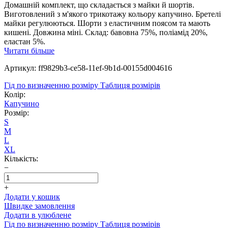
Домашній комплект, що складається з майки й шортів.
Виготовлений з м'якого трикотажу кольору капучино. Бретелі
майки регулюються. Шорти з еластичним поясом та мають
кишені. Довжина міні. Склад: бавовна 75%, поліамід 20%,
еластан 5%.
Читати більше
Артикул: ff9829b3-ce58-11ef-9b1d-00155d004616
Гід по визначенню розміру
Таблиця розмірів
Колір:
Капучино
Розмір:
S
M
L
XL
Кількість:
−
+
Додати у кошик
Швидке замовлення
Додати в улюблене
Гід по визначенню розміру
Таблиця розмірів