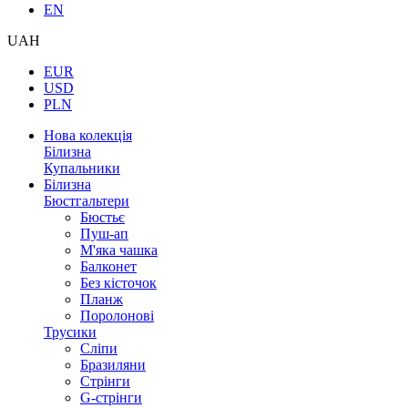
EN
UAH
EUR
USD
PLN
Нова колекція
Білизна
Купальники
Білизна
Бюстгальтери
Бюстьє
Пуш-ап
М'яка чашка
Балконет
Без кісточок
Планж
Поролонові
Трусики
Сліпи
Бразиляни
Стрінги
G-стрінги