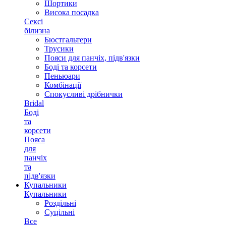
Шортики
Висока посадка
Сексі
білизна
Бюстгальтери
Трусики
Пояси для панчіх, підв'язки
Боді та корсети
Пеньюари
Комбінації
Спокусливі дрібнички
Bridal
Боді
та
корсети
Пояса
для
панчіх
та
підв'язки
Купальники
Купальники
Роздільні
Суцільні
Все