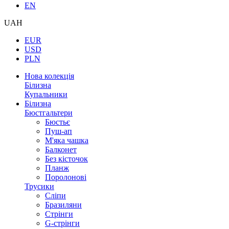
EN
UAH
EUR
USD
PLN
Нова колекція
Білизна
Купальники
Білизна
Бюстгальтери
Бюстьє
Пуш-ап
М'яка чашка
Балконет
Без кісточок
Планж
Поролонові
Трусики
Сліпи
Бразиляни
Стрінги
G-стрінги