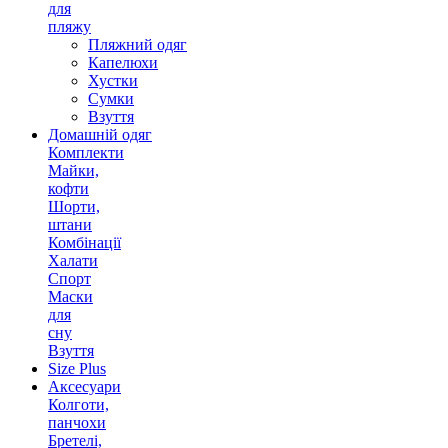
для
пляжу
Пляжний одяг
Капелюхи
Хустки
Сумки
Взуття
Домашній одяг
Комплекти
Майки,
кофти
Шорти,
штани
Комбінації
Халати
Спорт
Маски
для
сну
Взуття
Size Plus
Аксесуари
Колготи,
панчохи
Бретелі,