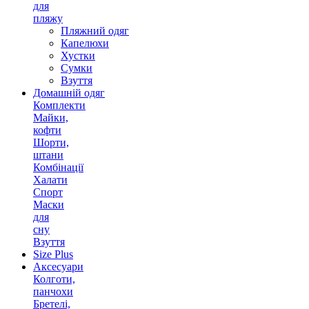
для
пляжу
Пляжний одяг
Капелюхи
Хустки
Сумки
Взуття
Домашній одяг
Комплекти
Майки,
кофти
Шорти,
штани
Комбінації
Халати
Спорт
Маски
для
сну
Взуття
Size Plus
Аксесуари
Колготи,
панчохи
Бретелі,