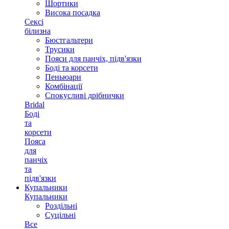
Шортики
Висока посадка
Сексі
білизна
Бюстгальтери
Трусики
Пояси для панчіх, підв'язки
Боді та корсети
Пеньюари
Комбінації
Спокусливі дрібнички
Bridal
Боді
та
корсети
Пояса
для
панчіх
та
підв'язки
Купальники
Купальники
Роздільні
Суцільні
Все