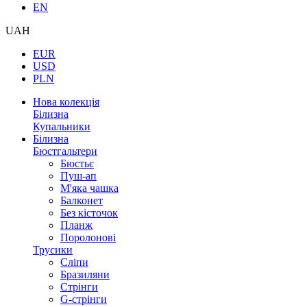
EN
UAH
EUR
USD
PLN
Нова колекція
Білизна
Купальники
Білизна
Бюстгальтери
Бюстьє
Пуш-ап
М'яка чашка
Балконет
Без кісточок
Планж
Поролонові
Трусики
Сліпи
Бразиляни
Стрінги
G-стрінги