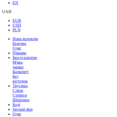
EN
UAH
EUR
USD
PLN
Нова колекція
Білизна
Одяг
Піжами
Бюстгальтери
М'яка
чашка
Балконет
Без
кісточок
Трусики
Сліпи
Стрінги
Шортики
Боді
Second skin
Одяг