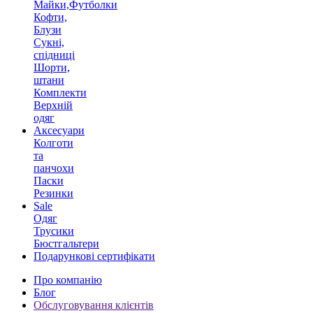
Майки,Футболки
Кофти,
Блузи
Сукні,
спідниці
Шорти,
штани
Комплекти
Верхній
одяг
Аксесуари
Колготи
та
панчохи
Паски
Резинки
Sale
Одяг
Трусики
Бюстгальтери
Подарункові сертифікати
Про компанію
Блог
Обслуговування клієнтів