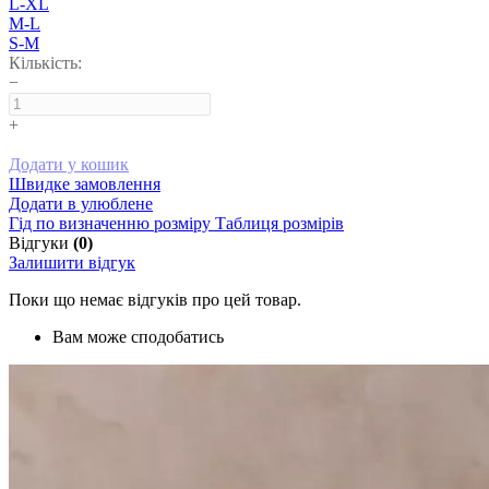
L-XL
M-L
S-M
Кількість:
−
+
Додати у кошик
Швидке замовлення
Додати в улюблене
Гід по визначенню розміру
Таблиця розмірів
Відгуки
(0)
Залишити відгук
Поки що немає відгуків про цей товар.
Вам може сподобатись