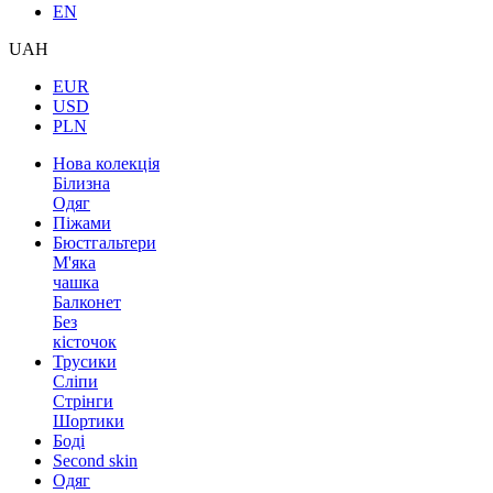
EN
UAH
EUR
USD
PLN
Нова колекція
Білизна
Одяг
Піжами
Бюстгальтери
М'яка
чашка
Балконет
Без
кісточок
Трусики
Сліпи
Стрінги
Шортики
Боді
Second skin
Одяг