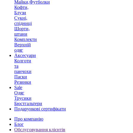
Майки,Футболки
Кофти,
Блузи
Сукні,
спідниці
Шорти,
штани
Комплекти
Верхній
одяг
Аксесуари
Колготи
та
панчохи
Паски
Резинки
Sale
Одяг
Трусики
Бюстгальтери
Подарункові сертифікати
Про компанію
Блог
Обслуговування клієнтів