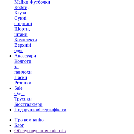
Майки,Футболки
Кофти,
Блузи
Сукні,
спідниці
Шорти,
штани
Комплекти
Верхній
одяг
Аксесуари
Колготи
та
панчохи
Паски
Резинки
Sale
Одяг
Трусики
Бюстгальтери
Подарункові сертифікати
Про компанію
Блог
Обслуговування клієнтів