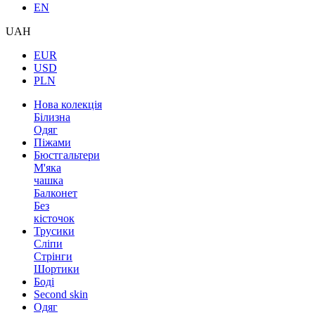
EN
UAH
EUR
USD
PLN
Нова колекція
Білизна
Одяг
Піжами
Бюстгальтери
М'яка
чашка
Балконет
Без
кісточок
Трусики
Сліпи
Стрінги
Шортики
Боді
Second skin
Одяг