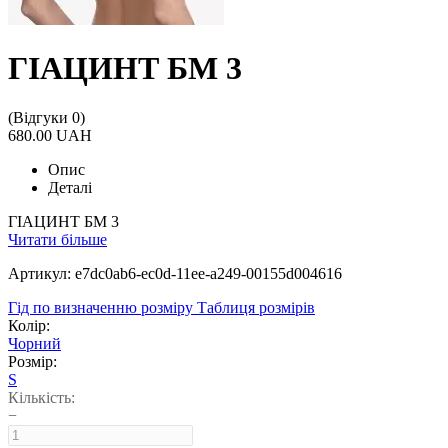
ГІАЦИНТ БМ 3
(Відгуки 0)
680.00 UAH
Опис
Деталі
ГІАЦИНТ БМ 3
Читати більше
Артикул: e7dc0ab6-ec0d-11ee-a249-00155d004616
Гід по визначенню розміру
Таблиця розмірів
Колір:
Чорний
Розмір:
S
Кількість:
−