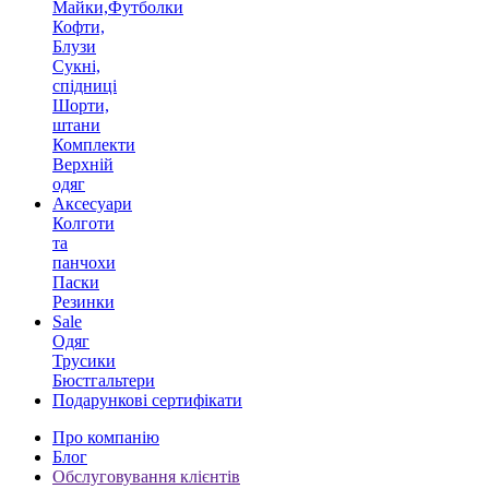
Майки,Футболки
Кофти,
Блузи
Сукні,
спідниці
Шорти,
штани
Комплекти
Верхній
одяг
Аксесуари
Колготи
та
панчохи
Паски
Резинки
Sale
Одяг
Трусики
Бюстгальтери
Подарункові сертифікати
Про компанію
Блог
Обслуговування клієнтів