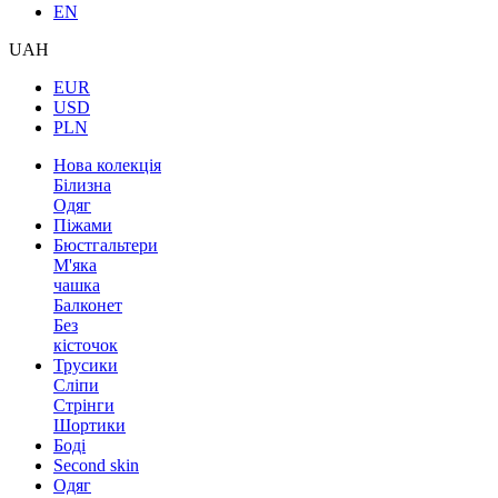
EN
UAH
EUR
USD
PLN
Нова колекція
Білизна
Одяг
Піжами
Бюстгальтери
М'яка
чашка
Балконет
Без
кісточок
Трусики
Сліпи
Стрінги
Шортики
Боді
Second skin
Одяг