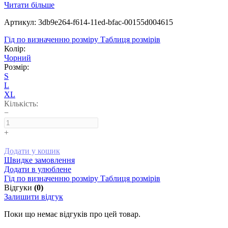
Читати більше
Артикул: 3db9e264-f614-11ed-bfac-00155d004615
Гід по визначенню розміру
Таблиця розмірів
Колір:
Чорний
Розмір:
S
L
XL
Кількість:
−
+
Додати у кошик
Швидке замовлення
Додати в улюблене
Гід по визначенню розміру
Таблиця розмірів
Відгуки
(0)
Залишити відгук
Поки що немає відгуків про цей товар.