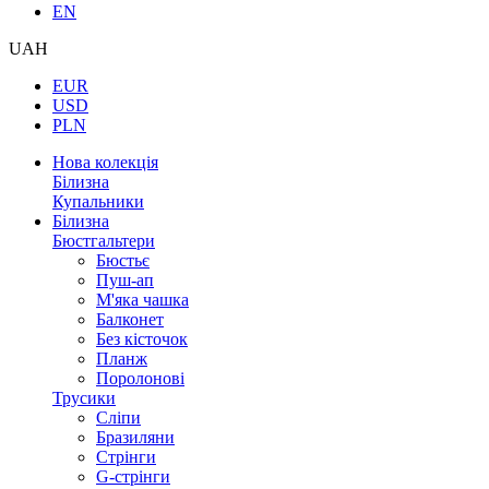
EN
UAH
EUR
USD
PLN
Нова колекція
Білизна
Купальники
Білизна
Бюстгальтери
Бюстьє
Пуш-ап
М'яка чашка
Балконет
Без кісточок
Планж
Поролонові
Трусики
Сліпи
Бразиляни
Стрінги
G-стрінги