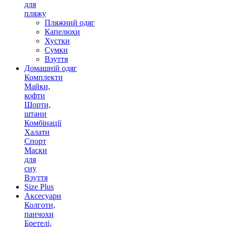
для
пляжу
Пляжний одяг
Капелюхи
Хустки
Сумки
Взуття
Домашній одяг
Комплекти
Майки,
кофти
Шорти,
штани
Комбінації
Халати
Спорт
Маски
для
сну
Взуття
Size Plus
Аксесуари
Колготи,
панчохи
Бретелі,