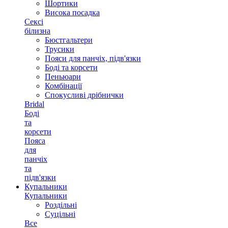
Шортики
Висока посадка
Сексі
білизна
Бюстгальтери
Трусики
Пояси для панчіх, підв'язки
Боді та корсети
Пеньюари
Комбінації
Спокусливі дрібнички
Bridal
Боді
та
корсети
Пояса
для
панчіх
та
підв'язки
Купальники
Купальники
Роздільні
Суцільні
Все